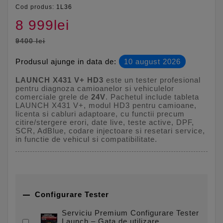
Cod produs:
1L36
8 999lei
9400 lei
Produsul ajunge in data de:
10 august 2026
LAUNCH X431 V+ HD3
este un tester profesional
pentru diagnoza camioanelor si vehiculelor
comerciale grele de
24V
. Pachetul include tableta
LAUNCH X431 V+, modul HD3 pentru camioane,
licenta si cabluri adaptoare, cu functii precum
citire/stergere erori, date live, teste active, DPF,
SCR, AdBlue, codare injectoare si resetari service,
in functie de vehicul si compatibilitate.

Configurare Tester
Serviciu Premium Configurare Tester
Launch – Gata de utilizare