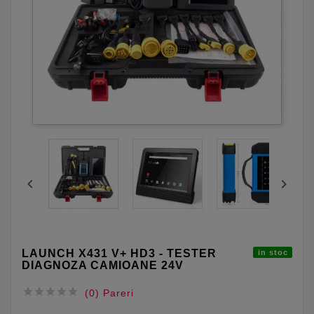


LAUNCH X431 V+ HD3 - TESTER
in stoc
DIAGNOZA CAMIOANE 24V





(0) Pareri