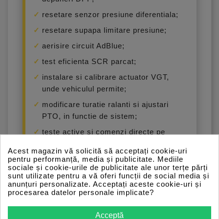
resetare senzor presiune diferentiala;
resetare supapa limitare presiune;
aerisire circuit AdBlue;
test eficienta SCR parcat;
instalare si calibrare actuator VGT,
unde vehiculul permite;
modificare turatie ralanti si ajustari
PTO, in functie de sistem;
teste active si comenzi directe pe
actuatori compatibili;
Acest magazin vă solicită să acceptați cookie-uri
pentru performanță, media și publicitate. Mediile
adaptari si invatari pentru unitati de
sociale și cookie-urile de publicitate ale unor terțe părți
control compatibile.
sunt utilizate pentru a vă oferi funcții de social media și
anunțuri personalizate. Acceptați aceste cookie-uri și
procesarea datelor personale implicate?
Important despre
Acceptă