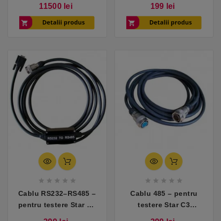
cu Volvo
camioane
Pret
Pret
11500 lei
199 lei










Cablu RS232–RS485 –
Cablu 485 – pentru
pentru testere Star C3
testere Star C3
compatibile cu
compatibile cu