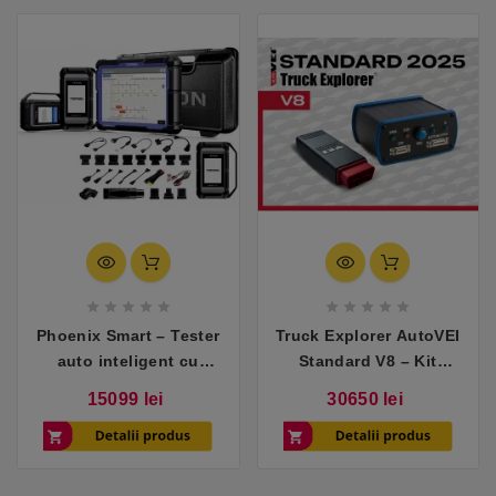










Phoenix Smart – Tester
Truck Explorer AutoVEI
auto inteligent cu
Standard V8 – Kit
funcții avansate și
profesional pentru
Pret
Pret
15099 lei
30650 lei
programare cloud
camioane