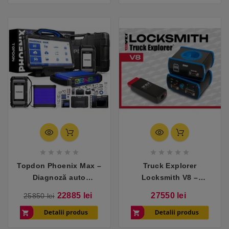










Topdon Phoenix Max –
Truck Explorer
Diagnoză auto
Locksmith V8 –
premium, fără limite
AutoVEI
Pret
Pret
Pret
22885 lei
27550 lei
25850 lei
de
baza