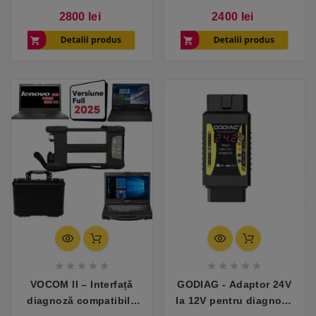
catalog piese 1985–
camioane și autobuze
Pret
Pret
2800 lei
2400 lei
2025
Volvo










VOCOM II – Interfață
GODIAG - Adaptor 24V
diagnoză compatibilă
la 12V pentru diagnoză