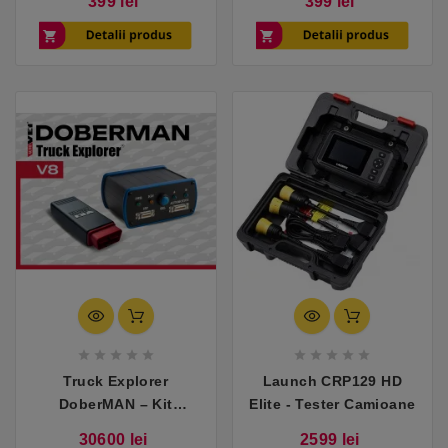
Pret
Pret
399 lei
399 lei
Mercedes
Mercedes










Truck Explorer
Launch CRP129 HD
DoberMAN – Kit
Elite - Tester Camioane
AutoVEI compatibil cu
Pret
Pret
30600 lei
2599 lei