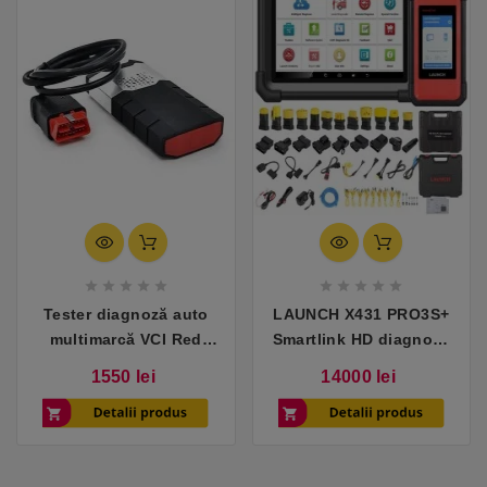










Tester diagnoză auto
LAUNCH X431 PRO3S+
multimarcă VCI Red
Smartlink HD diagnoza
2021 – turisme,
auto profesionala
Pret
Pret
1550 lei
14000 lei
autoutilitare și
pentru autoturisme si
camioane
camioane