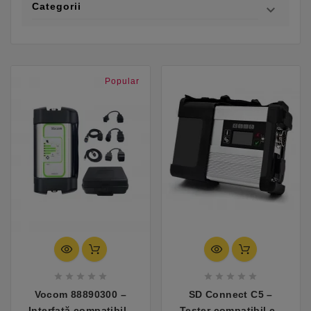
Categorii

Popular










Vocom 88890300 –
SD Connect C5 –
Interfață compatibilă
Tester compatibil cu