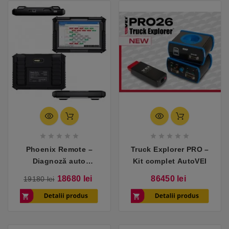










Phoenix Remote –
Truck Explorer PRO –
Diagnoză auto
Kit complet AutoVEI
completă, oriunde te
Pret
Pret
Pret
18680 lei
86450 lei
19180 lei
afli
de
baza