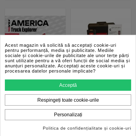
Acest magazin vă solicită să acceptați cookie-uri
pentru performanță, media și publicitate. Mediile
sociale și cookie-urile de publicitate ale unor terțe părți
sunt utilizate pentru a vă oferi funcții de social media și
anunțuri personalizate. Acceptați aceste cookie-uri și
procesarea datelor personale implicate?
Acceptă
Respingeți toate cookie-urile










Truck Explorer America
Inline 7 – Tester utilaje
Personalizați
V8 – AutoVEI
compatibil cu Cummins
Pret
Pret
21400 lei
5999 lei
Politica de confidențialitate și cookie-uri