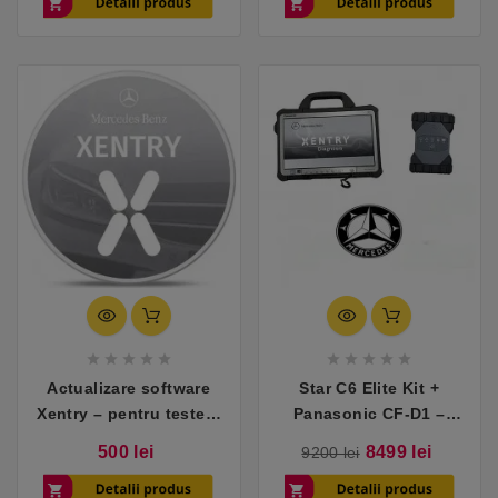










Actualizare software
Star C6 Elite Kit +
Xentry – pentru testere
Panasonic CF-D1 –
compatibile cu
Tester compatibil cu
Pret
Pret
Pret
500 lei
8499 lei
9200 lei
Mercedes
Mercedes
de
baza