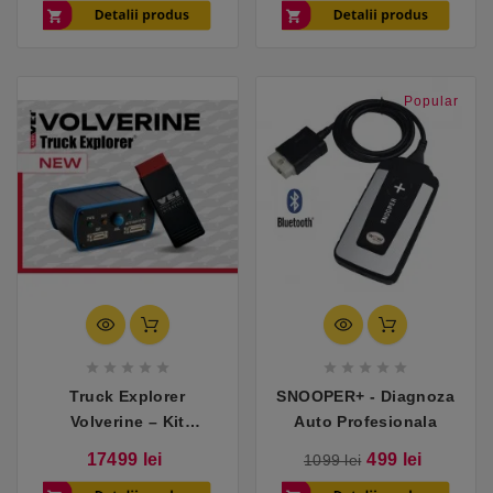
baza
baza
Popular










Truck Explorer
SNOOPER+ - Diagnoza
Volverine – Kit
Auto Profesionala
compatibil cu Volvo &
Pret
Pret
Pret
17499 lei
499 lei
1099 lei
Renault Trucks
de
baza