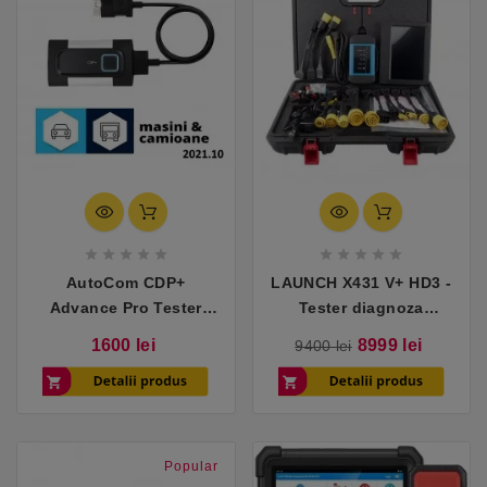










AutoCom CDP+
LAUNCH X431 V+ HD3 -
Advance Pro Tester
Tester diagnoza
auto + camioane
camioane 24V
Pret
Pret
Pret
1600 lei
8999 lei
9400 lei
de
baza
Popular