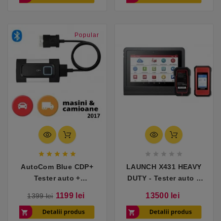
Popular










AutoCom Blue CDP+
LAUNCH X431 HEAVY
Tester auto +
DUTY - Tester auto +
Camioane
camioane
Pret
Pret
Pret
1199 lei
13500 lei
1399 lei
de
baza