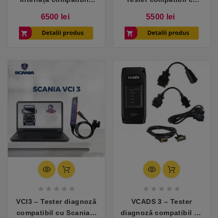
cu Volvo / Renault
Mercedes (Xentry)
Pret
Pret
6500 lei
5500 lei
Trucks










VCI3 – Tester diagnoză
VCADS 3 – Tester
compatibil cu Scania +
diagnoză compatibil cu