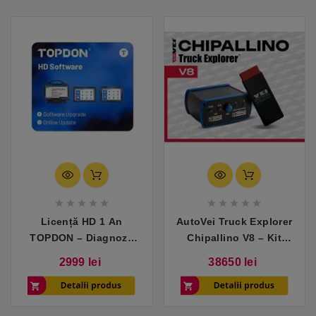










Licență HD 1 An
AutoVei Truck Explorer
TOPDON – Diagnoză
Chipallino V8 – Kit
camioane și utilaje
chiptuning camioane
Pret
Pret
2999 lei
38650 lei
pentru Phoenix