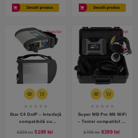
camioane MAN
Popular
Popular










Star C4 DoIP – Interfață
Super MB Pro M6 WiFi
compatibilă cu
– Tester compatibil cu
Mercedes
Mercedes
Pret
Pret
Pret
Pret
5199 lei
6399 lei
5300 lei
6700 lei
turisme/camioane
turisme/camioane
de
de