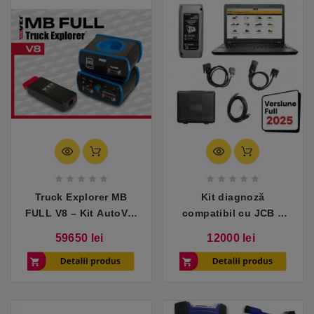










Truck Explorer MB
Kit diagnoză
FULL V8 – Kit AutoVEI
compatibil cu JCB –
compatibil cu
pachet complet cu
Pret
Pret
59650 lei
12000 lei
Mercedes-Benz
laptop