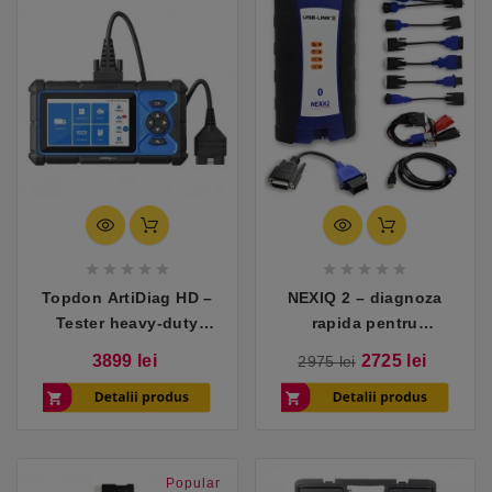










Topdon ArtiDiag HD –
NEXIQ 2 – diagnoza
Tester heavy-duty
rapida pentru
profesional pentru
camioane si utilaje
Pret
Pret
Pret
3899 lei
2725 lei
2975 lei
camioane, autobuze și
de
baza
utilaje
Popular