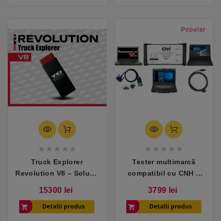
Popular










Truck Explorer
Tester multimarcă
Revolution V8 – Soluție
compatibil cu CNH –
profesională AutoVEI
utilaje grele și agricole
Pret
Pret
15300 lei
3799 lei