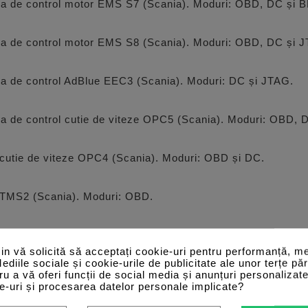
tea de control motor EMS S7 (Scania). Moduri: OBD, DC și 
tea de control motor EMS S8 (Scania). Moduri: OBD, DC și 
ea de control AdBlue EEC3 (Scania). Moduri: DC și JTAG.
ea de control cutie de viteze OPC5 (Scania). Moduri: OBD, 
ol cutie de viteze OPC4 (Scania). Moduri: OBD și DC.
ol TMS2 (Scania). Moduri: OBD.
OO7 și COO8.
n vă solicită să acceptați cookie-uri pentru performanță, me
Mediile sociale și cookie-urile de publicitate ale unor terțe păr
n 2 (DC2, DC2M, DC2U).
tru a vă oferi funcții de social media și anunțuri personalizat
e-uri și procesarea datelor personale implicate?