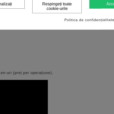
 descrieri complete; generare raport complet PDF.
alizați
Respingeți toate
Acc
cookie-urile
Politica de confidențialitat
en-uri (preț per operațiune).