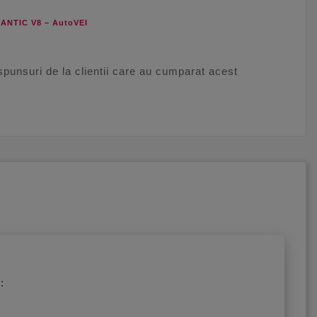
CANTIC V8 – AutoVEI
aspunsuri de la clientii care au cumparat acest
: