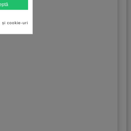
eptă
e și cookie-uri