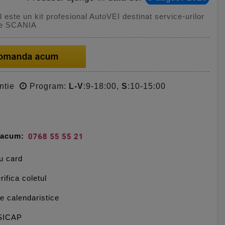
ste un kit profesional AutoVEI destinat service-urilor
le SCANIA
ntie
Program:
L-V
:9-18:00,
S
:10-15:00
e acum:
cu card
rifica coletul
le calendaristice
 SICAP