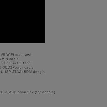
 V8 WiFi main tool
 A-B cable
ectConnect 2U tool
-OBD2Power cable
2U-ISP-JTAG+BDM dongle
U-JTAG8 open flex (for dongle)