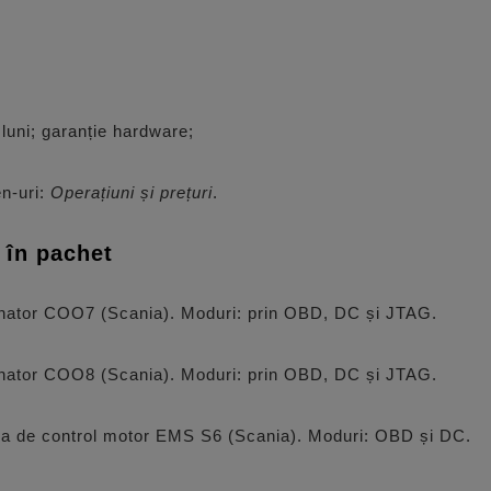
luni; garanție hardware;
en-uri:
Operațiuni și prețuri
.
 în pachet
inator COO7 (Scania). Moduri: prin OBD, DC și JTAG.
inator COO8 (Scania). Moduri: prin OBD, DC și JTAG.
ea de control motor EMS S6 (Scania). Moduri: OBD și DC.