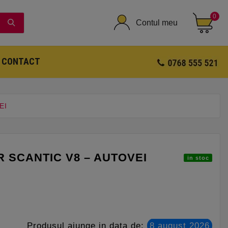
0
Contul meu
CONTACT
EI
 SCANTIC V8 – AUTOVEI
in stoc
Produsul ajunge in data de:
8 august 2026