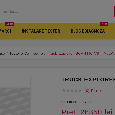
AUTO
INFO
MARCI
INSTALARE TESTER
BLOG EDIAGNOZA
asa
Testere Camioane
Truck Explorer SCANTIC V8 – AutoV
TRUCK EXPLORER





(0) Pareri
Cod produs:
1V10
Pret: 28350 lei