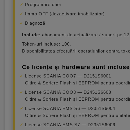
Programare chei
Immo OFF (dezactivare imobilizator)
Diagnoză
Include:
abonament de actualizare / suport pe 12 
Token-uri incluse: 100.
Disponibilitatea efectuării operațiunilor contra tok
Ce licențe și hardware sunt incluse
License SCANIA COO7 — D2151S6001
Citire & Scriere Flash și EEPROM pentru coord
License SCANIA COO8 — D2451S6608
Citire & Scriere Flash și EEPROM pentru coord
License SCANIA EMS S6 — D2351S6004
Citire & Scriere Flash și EEPROM pentru unitat
License SCANIA EMS S7 — D2351S6006