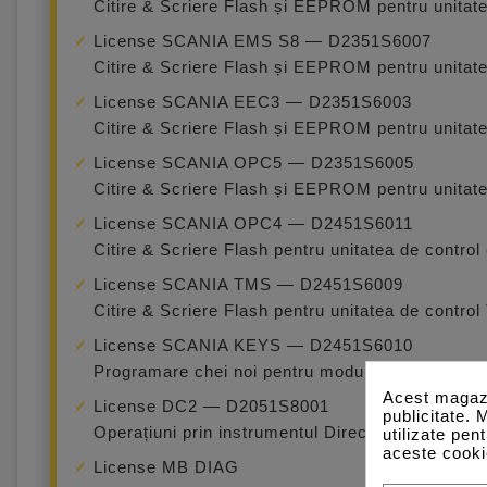
Citire & Scriere Flash și EEPROM pentru unita
License SCANIA EMS S8 — D2351S6007
Citire & Scriere Flash și EEPROM pentru unita
License SCANIA EEC3 — D2351S6003
Citire & Scriere Flash și EEPROM pentru unitat
License SCANIA OPC5 — D2351S6005
Citire & Scriere Flash și EEPROM pentru unitat
License SCANIA OPC4 — D2451S6011
Citire & Scriere Flash pentru unitatea de contr
License SCANIA TMS — D2451S6009
Citire & Scriere Flash pentru unitatea de contr
License SCANIA KEYS — D2451S6010
Programare chei noi pentru modulele Scania C
Acest magazi
License DC2 — D2051S8001
publicitate. 
Operațiuni prin instrumentul Direct Connectio
utilizate pen
aceste cooki
License MB DIAG