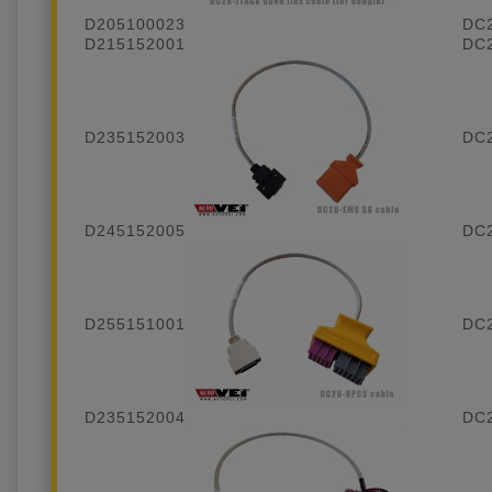
D205100023
DC2
D215152001
DC
D235152003
DC2
D245152005
DC
D255151001
DC2
D235152004
DC2