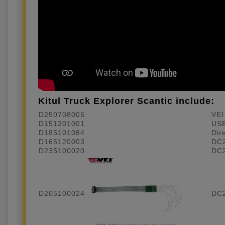
Kitul Truck Explorer Scantic include:
D250708005
VEI
D151201001
USB
D185101084
Dir
D165120003
DC2
D235100020
DC
D205100024
DC2