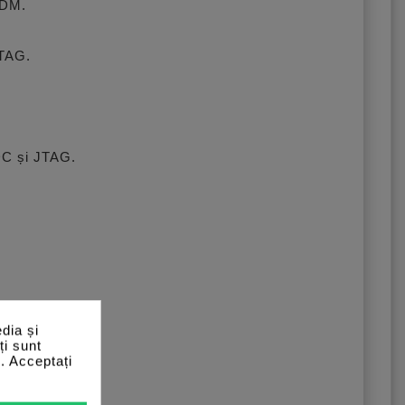
BDM.
JTAG.
DC și JTAG.
dia și
ți sunt
e. Acceptați