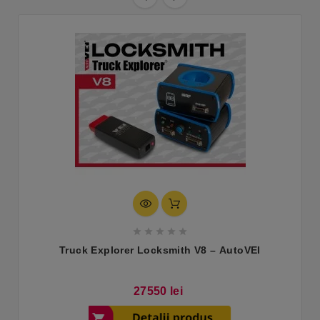





Truck Explorer Locksmith V8 – AutoVEI
Pret
27550 lei