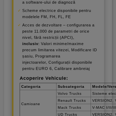
a software-ului de diagnoză
Scheme electrice disponibile pentru
modelele FM, FH, FL, FE
Acces de dezvoltare – configurarea a
peste 11.000 de parametri de orice
nivel, fără restricții (APCI),
inclusiv
: Valori minime/maxime
precum limitarea vitezei, Modificare ID
șasiu, Programarea
injectoarelor, Configurații disponibile
pentru EURO 6, Calibrare ambreiaj
Acoperire Vehicule:
Categoria
Subcategoria
Modele/Vers
Volvo Trucks
Sisteme ele
Renault Trucks
VERSION2, 
Camioane
Mack Trucks
V-MAC I/II/II
UD Trucks
VERSION2,