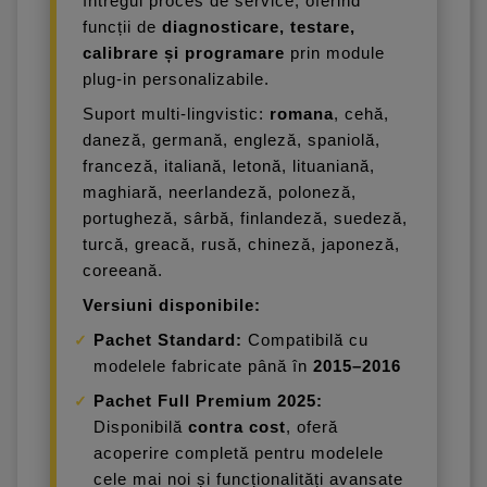
întregul proces de service, oferind
funcții de
diagnosticare, testare,
calibrare și programare
prin module
plug-in personalizabile.
Suport multi-lingvistic:
romana
, cehă,
daneză, germană, engleză, spaniolă,
franceză, italiană, letonă, lituaniană,
maghiară, neerlandeză, poloneză,
portugheză, sârbă, finlandeză, suedeză,
turcă, greacă, rusă, chineză, japoneză,
coreeană.
Versiuni disponibile:
Pachet Standard:
Compatibilă cu
modelele fabricate până în
2015–2016
Pachet Full Premium 2025:
Disponibilă
contra cost
, oferă
acoperire completă pentru modelele
cele mai noi și funcționalități avansate