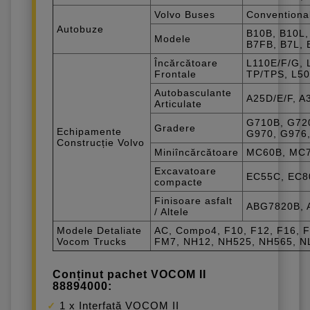
Volvo Buses
Conventional
Autobuze
B10B, B10L,
Modele
B7FB, B7L, 
Încărcătoare
L110E/F/G, 
Frontale
TP/TPS, L50
Autobasculante
A25D/E/F, A
Articulate
G710B, G720
Gradere
Echipamente
G970, G976
Construcție Volvo
Miniîncărcătoare
MC60B, MC7
Excavatoare
EC55C, EC8
compacte
Finisoare asfalt
ABG7820B, 
/ Altele
Modele Detaliate
AC, Compo4, F10, F12, F16, 
Vocom Trucks
FM7, NH12, NH525, NH565, NL
Conținut pachet VOCOM II
88894000:
1 x Interfață VOCOM II