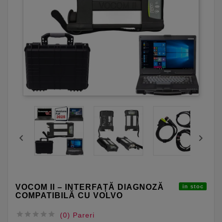


VOCOM II – INTERFAȚĂ DIAGNOZĂ
in stoc
COMPATIBILĂ CU VOLVO





(0) Pareri