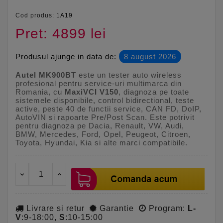
Cod produs:
1A19
Pret: 4899 lei
Produsul ajunge in data de:
8 august 2026
Autel MK900BT
este un tester auto wireless
profesional pentru service-uri multimarca din
Romania, cu
MaxiVCI V150
, diagnoza pe toate
sistemele disponibile, control bidirectional, teste
active, peste 40 de functii service, CAN FD, DoIP,
AutoVIN si rapoarte Pre/Post Scan. Este potrivit
pentru diagnoza pe Dacia, Renault, VW, Audi,
BMW, Mercedes, Ford, Opel, Peugeot, Citroen,
Toyota, Hyundai, Kia si alte marci compatibile.
Livrare si retur
Garantie
Program:
L-
V
:9-18:00,
S
:10-15:00