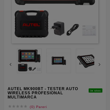


AUTEL MK900BT - TESTER AUTO
in stoc
WIRELESS PROFESIONAL
MULTIMARCA





(0) Pareri