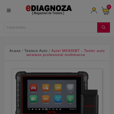
0
Acasa
Testere Auto
Autel MK900BT - Tester auto
wireless profesional multimarca