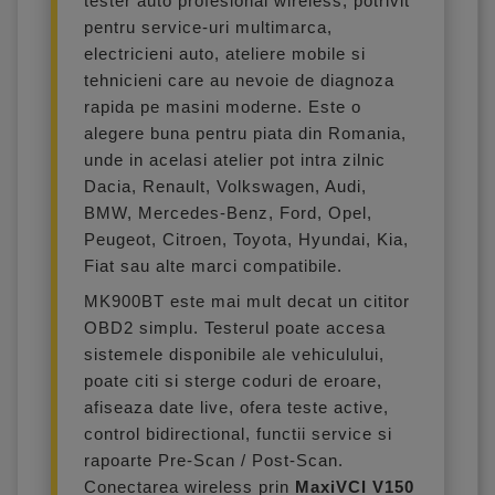
tester auto profesional wireless, potrivit
pentru service-uri multimarca,
electricieni auto, ateliere mobile si
tehnicieni care au nevoie de diagnoza
rapida pe masini moderne. Este o
alegere buna pentru piata din Romania,
unde in acelasi atelier pot intra zilnic
Dacia, Renault, Volkswagen, Audi,
BMW, Mercedes-Benz, Ford, Opel,
Peugeot, Citroen, Toyota, Hyundai, Kia,
Fiat sau alte marci compatibile.
MK900BT este mai mult decat un cititor
OBD2 simplu. Testerul poate accesa
sistemele disponibile ale vehiculului,
poate citi si sterge coduri de eroare,
afiseaza date live, ofera teste active,
control bidirectional, functii service si
rapoarte Pre-Scan / Post-Scan.
Conectarea wireless prin
MaxiVCI V150