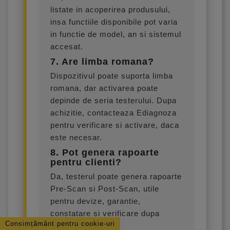
listate in acoperirea produsului,
insa functiile disponibile pot varia
in functie de model, an si sistemul
accesat.
7. Are limba romana?
Dispozitivul poate suporta limba
romana, dar activarea poate
depinde de seria testerului. Dupa
achizitie, contacteaza Ediagnoza
pentru verificare si activare, daca
este necesar.
8. Pot genera rapoarte
pentru clienti?
Da, testerul poate genera rapoarte
Pre-Scan si Post-Scan, utile
pentru devize, garantie,
constatare si verificare dupa
Consimțământ pentru cookie-uri
reparatie.