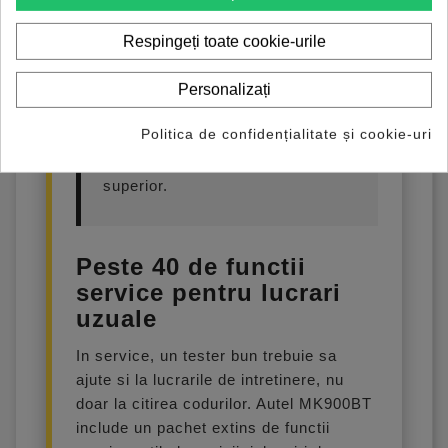
Pentru verificarea compatibilitatii
Respingeți toate cookie-urile
cu o masina concreta, trimite
catre Ediagnoza marca, modelul,
anul, motorizarea si functiile care
Personalizați
te intereseaza. Iti putem confirma
Politica de confidențialitate și cookie-uri
daca Autel MK900BT este potrivit
sau daca ai nevoie de un model
superior.
Peste 40 de functii
service pentru lucrari
uzuale
In service, un tester bun trebuie sa
ajute si la lucrarile de intretinere, nu
doar la citirea codurilor. Autel MK900BT
include un pachet extins de functii