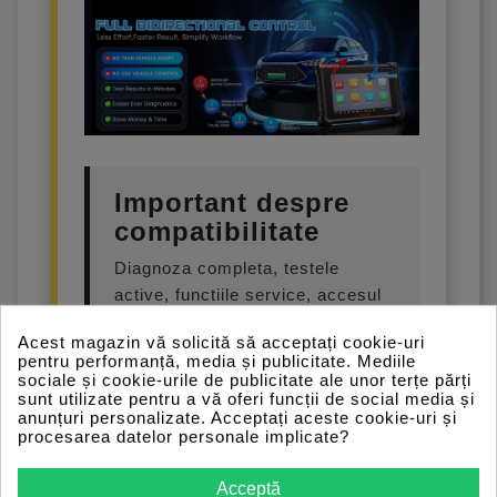
Important despre
compatibilitate
Diagnoza completa, testele
active, functiile service, accesul
FCA / Renault SGW si functiile
Acest magazin vă solicită să acceptați cookie-uri
speciale nu sunt identice pe toate
pentru performanță, media și publicitate. Mediile
masinile. Disponibilitatea depinde
sociale și cookie-urile de publicitate ale unor terțe părți
sunt utilizate pentru a vă oferi funcții de social media și
de marca, model, an, echipare,
anunțuri personalizate. Acceptați aceste cookie-uri și
calculator, protocol de
procesarea datelor personale implicate?
comunicatie si acoperirea
software.
Acceptă