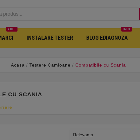
AUTO
INFO
MARCI
INSTALARE TESTER
BLOG EDIAGNOZA
Acasa
Testere Camioane
Compatibile cu Scania
LE CU SCANIA
criere
Relevanta