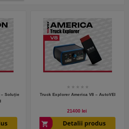





 – Soluție
Truck Explorer America V8 – AutoVEI
I
Pret
21400 lei