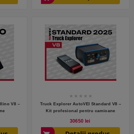





llino V8 –
Truck Explorer AutoVEI Standard V8 –
ane
Kit profesional pentru camioane
Pret
30650 lei