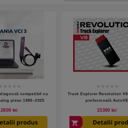










 diagnoză compatibil cu
Truck Explorer Revolution V8
talog piese 1985–2025
profesională AutoVE
Pret
Pret
2800 lei
15300 lei