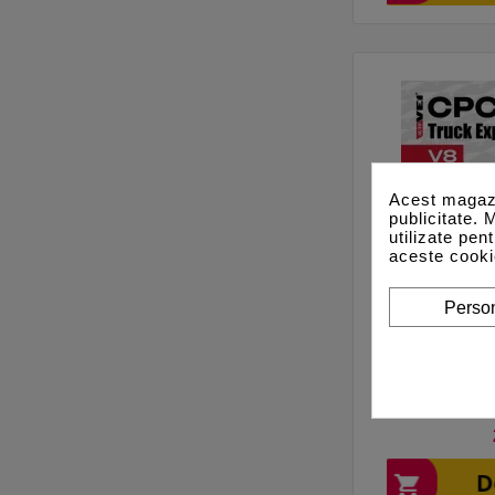
Acest magazi
publicitate. 
utilizate pen
aceste cooki
Person
Truck Expl