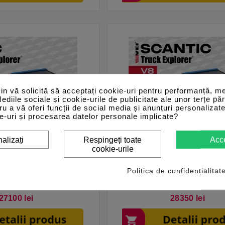
n vă solicită să acceptați cookie-uri pentru performanță, me
Mediile sociale și cookie-urile de publicitate ale unor terțe păr
tru a vă oferi funcții de social media și anunțuri personalizat
e-uri și procesarea datelor personale implicate?
alizați
Respingeți toate
Acc
cookie-urile










orer CPC V8 – AutoVEI
Truck Explorer SCANTIC V8 
Politica de confidențialitat
Pret
Pret
27100 lei
28350 lei