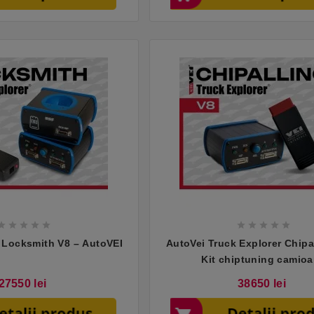










r Locksmith V8 – AutoVEI
AutoVei Truck Explorer Chipa
Kit chiptuning camio
Pret
Pret
27550 lei
38650 lei