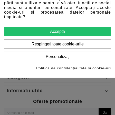
părți sunt utilizate pentru a vă oferi funcții de social
gratuit pana la sediul clientului pentru orice
media și anunțuri personalizate. Acceptați aceste
produs comandat prin platforma e-licitatie.ro
cookie-uri și procesarea datelor personale
Daca aveti intrebari referitoare la modul de
implicate?
achizitie sau plata va rugam sa ne
contactati
folosind datele prezente pe site
Acceptă
Toate produsele de diagnoza oferite vin cu
garantie minim 12 luni.
Respingeți toate cookie-urile
Personalizați
GDPR

Politica de confidențialitate și cookie-uri
Categorii

Informatii utile

Oferte promotionale
Da