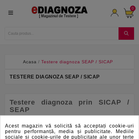
0
Acasa
Testere diagnoza SEAP / SICAP
TESTERE DIAGNOZA SEAP / SICAP
Testere diagnoza prin SICAP /
SEAP
Acum poti achizitiona orice produs de diagnoza
auto, camioane, autobuze, utilaje, etc prin
Acest magazin vă solicită să acceptați cookie-uri
SICAP cu plata la termen.
pentru performanță, media și publicitate. Mediile
sociale și cookie-urile de publicitate ale unor terțe
Transportul produselor de diagnoza este ofert