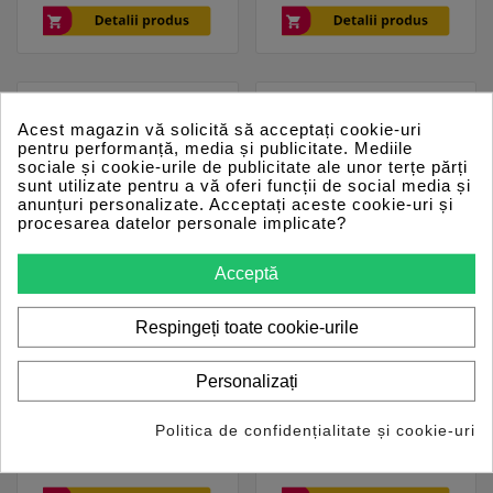
baza
Acest magazin vă solicită să acceptați cookie-uri
pentru performanță, media și publicitate. Mediile
sociale și cookie-urile de publicitate ale unor terțe părți
sunt utilizate pentru a vă oferi funcții de social media și
anunțuri personalizate. Acceptați aceste cookie-uri și
procesarea datelor personale implicate?
Acceptă
Respingeți toate cookie-urile










Personalizați
VAS 6154 DoIP 2023 –
VCDS VAG 23 (Română)
Tester auto compatibil
– Tester auto
Politica de confidențialitate și cookie-uri
cu VW, Skoda, Audi,
compatibil cu VW,
Pret
Pret
Pret
2499 lei
450 lei
2800 lei
Seat
Skoda, Audi, Seat
de