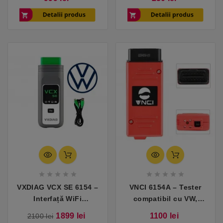
Seat
Seat)










VXDIAG VCX SE 6154 –
VNCI 6154A – Tester
Interfață WiFi
compatibil cu VW,
compatibilă cu VW,
Audi, Skoda, Seat
Pret
Pret
Pret
1899 lei
1100 lei
2100 lei
Audi, Skoda, Seat
(WiFi/USB)
de