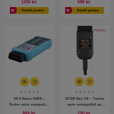
Pret
Pret
1250 lei
599 lei
Audi
Audi, Skoda, Seat
Popular










VCX Nano ODIS –
VCDS Hex V2 – Tester
Tester auto compatibil
auto compatibil cu
cu VW, Skoda, Audi,
VAG (VW, Audi, Skoda,
Pret
Pret
999 lei
250 lei