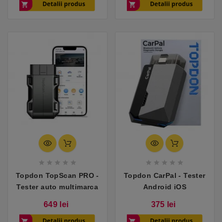
baza










Topdon TopScan PRO -
Topdon CarPal - Tester
Tester auto multimarca
Android iOS
Pret
Pret
649 lei
375 lei