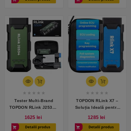










Tester Multi-Brand
TOPDON RLink X7 –
TOPDON RLink J2534 –
Soluția Ideală pentru
Diagnoză și
Service-uri Multi-Brand
Pret
Pret
1625 lei
1285 lei
Programare OEM
cu Software OEM