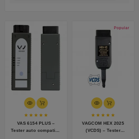
Popular










VAS 6154 PLUS –
VAGCOM HEX 2025
Tester auto compatibil
(VCDS) – Tester
cu VW, Skoda, Seat,
compatibil cu VW,