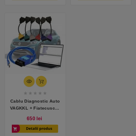





Cablu Diagnostic Auto
VAGKKL + Fiatecuscan
– Compatibil VW, Audi,
Pret
650 lei
Fiat, Alfa Romeo