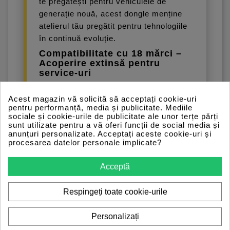
te pregătești pentru vehiculele de
generație nouă, acest dongle menține
atelierul tău pregătit pentru tehnologiile
în continuă evoluție.
Compatibilitate cu 18 mărci –
Acoperire extinsă pentru
service-uri
Acest dongle OEM îți permite să
Acest magazin vă solicită să acceptați cookie-uri
diagnostichezi și să reprogramezi
pentru performanță, media și publicitate. Mediile
vehicule din 18 mărci auto importante,
sociale și cookie-urile de publicitate ale unor terțe părți
sunt utilizate pentru a vă oferi funcții de social media și
folosind software-ul original al
anunțuri personalizate. Acceptați aceste cookie-uri și
producătorului. Este soluția ideală
procesarea datelor personale implicate?
pentru service-urile aglomerate care
doresc să deservească o bază de
Acceptă
clienți mai largă, fără a investi în
dispozitive dedicate fiecărei mărci.
Respingeți toate cookie-urile
Personalizați