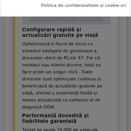
Politica de confidențialitate și cookie-uri
Configurare rapidă și
actualizări gratuite pe viață
Optimizează-ți fluxul de lucru cu
sistemul inteligent de gestionare a
driverelor oferit de RLink X7. Fie că
instalezi sau elimini drivere, totul se
face printr-un singur click. Toate
driverele sunt optimizate continuu și
beneficiază de actualizări gratuite pe
viață, oferind o experiență fluidă și
mereu actualizată cu software-ul de
diagnoză OEM.
Performanță dovedită și
fiabilitate garantată
Testat pe peste 10.000 de vehicule