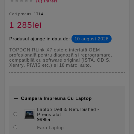





(0) Pareri
Cod produs:
1T14
1 285lei
Produsul ajunge in data de:
10 august 2026
TOPDON RLink X7 este o interfață OEM
profesională pentru diagnoză și reprogramare,
compatibilă cu software original (ISTA, ODIS,
Xentry, PIWIS etc.) și 18 mărci auto.

Cumpara Impreuna Cu Laptop
Laptop Dell i5 Refurbished -
Preinstalat
999lei
Fara Laptop