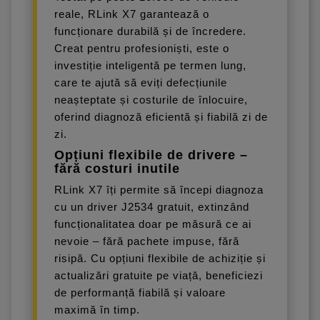
reale, RLink X7 garantează o
funcționare durabilă și de încredere.
Creat pentru profesioniști, este o
investiție inteligentă pe termen lung,
care te ajută să eviți defecțiunile
neașteptate și costurile de înlocuire,
oferind diagnoză eficientă și fiabilă zi de
zi.
Opțiuni flexibile de drivere –
fără costuri inutile
RLink X7 îți permite să începi diagnoza
cu un driver J2534 gratuit, extinzând
funcționalitatea doar pe măsură ce ai
nevoie – fără pachete impuse, fără
risipă. Cu opțiuni flexibile de achiziție și
actualizări gratuite pe viață, beneficiezi
de performanță fiabilă și valoare
maximă în timp.