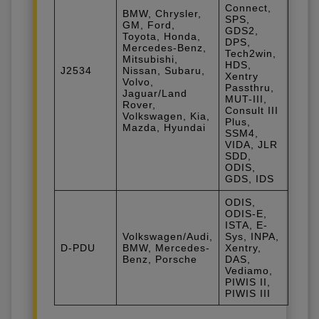
Connect,
BMW, Chrysler,
SPS,
GM, Ford,
GDS2,
Toyota, Honda,
DPS,
Mercedes-Benz,
Tech2win,
Mitsubishi,
HDS,
J2534
Nissan, Subaru,
Xentry
Volvo,
Passthru,
Jaguar/Land
MUT-III,
Rover,
Consult III
Volkswagen, Kia,
Plus,
Mazda, Hyundai
SSM4,
VIDA, JLR
SDD,
ODIS,
GDS, IDS
ODIS,
ODIS-E,
ISTA, E-
Volkswagen/Audi,
Sys, INPA,
D-PDU
BMW, Mercedes-
Xentry,
Benz, Porsche
DAS,
Vediamo,
PIWIS II,
PIWIS III