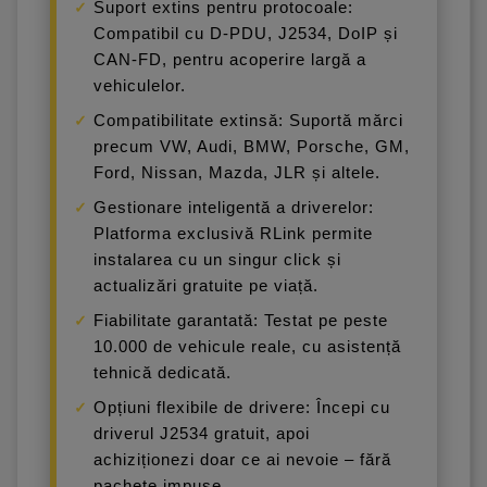
Suport extins pentru protocoale:
Compatibil cu D-PDU, J2534, DoIP și
CAN-FD, pentru acoperire largă a
vehiculelor.
Compatibilitate extinsă: Suportă mărci
precum VW, Audi, BMW, Porsche, GM,
Ford, Nissan, Mazda, JLR și altele.
Gestionare inteligentă a driverelor:
Platforma exclusivă RLink permite
instalarea cu un singur click și
actualizări gratuite pe viață.
Fiabilitate garantată: Testat pe peste
10.000 de vehicule reale, cu asistență
tehnică dedicată.
Opțiuni flexibile de drivere: Începi cu
driverul J2534 gratuit, apoi
achiziționezi doar ce ai nevoie – fără
pachete impuse.