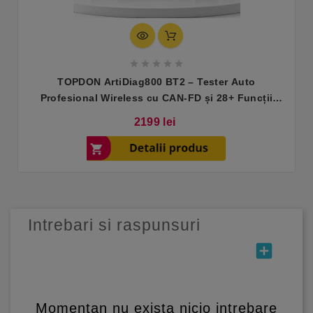





TOPDON ArtiDiag800 BT2 – Tester Auto
Profesional Wireless cu CAN-FD și 28+ Funcții
Service
Pret
2199 lei
Intrebari si raspunsuri
add_box
Momentan nu exista nicio intrebare