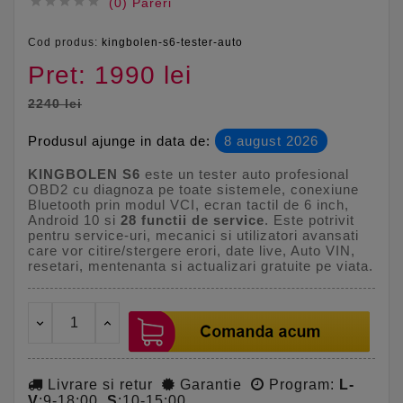





(0) Pareri
Cod produs:
kingbolen-s6-tester-auto
Pret: 1990 lei
2240 lei
Produsul ajunge in data de:
8 august 2026
KINGBOLEN S6
este un tester auto profesional
OBD2 cu diagnoza pe toate sistemele, conexiune
Bluetooth prin modul VCI, ecran tactil de 6 inch,
Android 10 si
28 functii de service
. Este potrivit
pentru service-uri, mecanici si utilizatori avansati
care vor citire/stergere erori, date live, Auto VIN,
resetari, mentenanta si actualizari gratuite pe viata.
Livrare si retur
Garantie
Program:
L-
V
:9-18:00,
S
:10-15:00