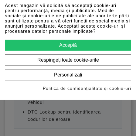
Acest magazin vă solicită să acceptați cookie-uri
pentru performanță, media și publicitate. Mediile
Citire coduri de eroare DTC
sociale și cookie-urile de publicitate ale unor terțe părți
sunt utilizate pentru a vă oferi funcții de social media și
Stergere coduri de eroare dupa
anunțuri personalizate. Acceptați aceste cookie-uri și
procesarea datelor personale implicate?
remedierea defectiunilor
Date live in timp real
Acceptă
Freeze Frame pentru analiza
conditiilor in care a aparut eroarea
Respingeți toate cookie-urile
I/M Readiness pentru verificari emisii
Personalizați
O2 Sensor Monitor si On-board
Monitor
Politica de confidențialitate și cookie-uri
Test EVAP, unde este suportat de
vehicul
DTC Lookup pentru identificarea
codurilor de eroare