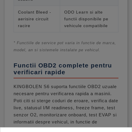
Coolant Bleed -
ODO Learn si alte
aerisire circuit
functii disponibile pe
racire
vehicule compatibile
* Functiile de service pot varia in functie de marca,
model, an si sistemele instalate pe vehicul.
Functii OBD2 complete pentru
verificari rapide
KINGBOLEN S6 suporta functiile OBD2 uzuale
necesare pentru verificarea rapida a masinii.
Poti citi si sterge coduri de eroare, verifica date
live, statusul I/M readiness, freeze frame, test
senzor O2, monitorizare onboard, test EVAP si
informatii despre vehicul, in functie de
compatibilitate.