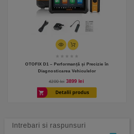





OTOFIX D1 – Performanță și Precizie în
Diagnosticarea Vehiculelor
Pret
Pret
3899 lei
4200 lei
de
baza
Intrebari si raspunsuri