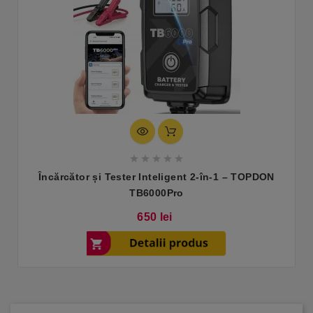





Încărcător și Tester Inteligent 2-în-1 – TOPDON
TB6000Pro
Pret
650 lei