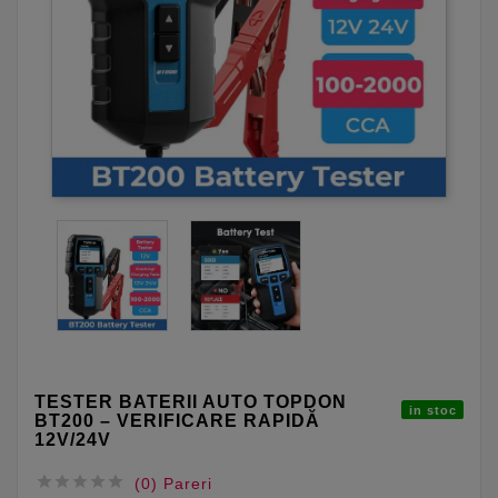
TESTER BATERII AUTO TOPDON
in stoc
BT200 – VERIFICARE RAPIDĂ
12V/24V





(0) Pareri