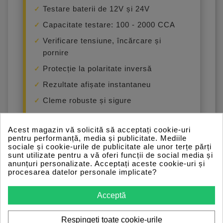
Testare baterii de 12V și 24V
Capacitate testare: 100 - 2000 CCA
Verificare tensiune, încărcare și
pornire
Protecție la polaritate inversă
Rezultate afișate instantaneu
Cleme robuste și sigure
Design compact: 178 × 33 × 7 mm
Acest magazin vă solicită să acceptați cookie-uri
Greutate: 440 g
pentru performanță, media și publicitate. Mediile
sociale și cookie-urile de publicitate ale unor terțe părți
Interfață multilingvă
sunt utilizate pentru a vă oferi funcții de social media și
anunțuri personalizate. Acceptați aceste cookie-uri și
procesarea datelor personale implicate?
Acceptă
Respingeți toate cookie-urile