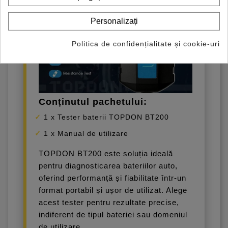
Personalizați
Politica de confidențialitate și cookie-uri
Conținutul pachetului:
1 x Tester baterii TOPDON BT200
1 x Manual de utilizare
TOPDON BT200 este soluția ideală
pentru diagnosticarea bateriilor auto,
oferind performanță și fiabilitate într-un
format portabil și ușor de utilizat. Alege
acest tester pentru rezultate precise,
indiferent de tipul bateriei sau domeniul
de utilizare.