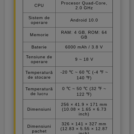
Procesor Quad-Core,
CPU
2.0 GHz
Sistem de
Android 10.0
operare
RAM: 4 GB, ROM: 64
Memorie
GB
Baterie
6000 mAh / 3.8 V
Tensiune de
9 ~ 18 V
operare
-20 ℃ ~ 60 ℃ (-4 ℉ ~
Temperatură
de stocare
140 ℉)
0 ℃ ~ 50 ℃ (32 ℉ ~
Temperatură
de lucru
122 ℉)
256 × 41.9 × 171 mm
Dimensiuni
(10.08 × 1.65 × 6.73
inch)
326 × 141 × 327 mm
Dimensiuni
(12.83 × 5.55 × 12.87
pachet
inch)