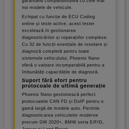
garantând compatibilitatea cu cele mai
noi modele de vehicule.
Echipat cu funcție de ECU Coding
online și teste active, acest tester
excelează în gestionarea
diagnosticărilor și reparațiilor complexe.
Cu 32 de funcții esențiale de resetare și
diagnoză completă pentru toate
sistemele vehiculului, Phoenix Nano
oferă o valoare incomparabilă pentru a
îmbunătăți capacitățile de diagnoză.
Suport fără efort pentru
protocoale de ultimă generație
Phoenix Nano gestionează perfect
protocoalele CAN FD și DoIP pentru o
gamă largă de modele auto. Permite
diagnosticarea vehiculelor moderne
precum GM 2020+, BMW seria E/F/G,
Jaguar și Land Rover.