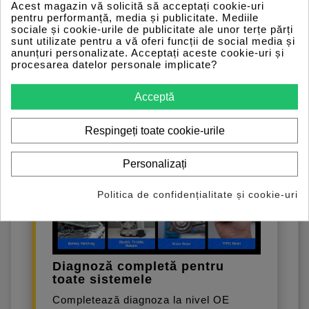
Acest magazin vă solicită să acceptați cookie-uri
frânei electronice (EPB), resetarea
pentru performanță, media și publicitate. Mediile
senzorului unghiului volanului (SAS),
sociale și cookie-urile de publicitate ale unor terțe părți
aerisirea ABS și regenerarea DPF
sunt utilizate pentru a vă oferi funcții de social media și
anunțuri personalizate. Acceptați aceste cookie-uri și
pentru modelele auto populare. Aceste
procesarea datelor personale implicate?
funcții sporesc utilitatea Phoenix Nano
în întreținerea de rutină și contribuie la
Acceptă
prelungirea duratei de viață a
componentelor vehiculului, îmbunătățind
Respingeți toate cookie-urile
experiența de condus.
Personalizați
Politica de confidențialitate și cookie-uri
Diagnoză completă pentru
toate sistemele
Completează diagnoza la nivel OE