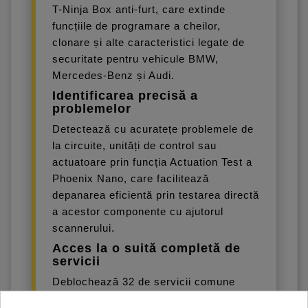
T-Ninja Box anti-furt, care extinde
funcțiile de programare a cheilor,
clonare și alte caracteristici legate de
securitate pentru vehicule BMW,
Mercedes-Benz și Audi.
Identificarea precisă a
problemelor
Detectează cu acuratețe problemele de
la circuite, unități de control sau
actuatoare prin funcția Actuation Test a
Phoenix Nano, care facilitează
depanarea eficientă prin testarea directă
a acestor componente cu ajutorul
scannerului.
Acces la o suită completă de
servicii
Deblochează 32 de servicii comune
precum resetarea uleiului, resetarea