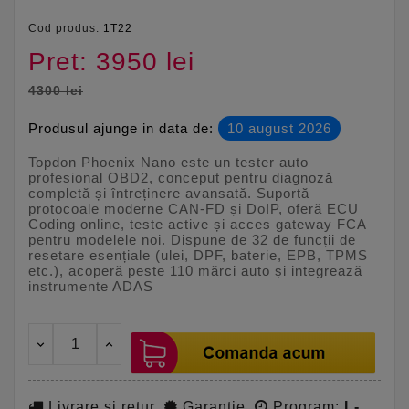
Cod produs:
1T22
Pret: 3950 lei
4300 lei
Produsul ajunge in data de:
10 august 2026
Topdon Phoenix Nano este un tester auto
profesional OBD2, conceput pentru diagnoză
completă și întreținere avansată. Suportă
protocoale moderne CAN-FD și DoIP, oferă ECU
Coding online, teste active și acces gateway FCA
pentru modelele noi. Dispune de 32 de funcții de
resetare esențiale (ulei, DPF, baterie, EPB, TPMS
etc.), acoperă peste 110 mărci auto și integrează
instrumente ADAS
Livrare si retur
Garantie
Program:
L-