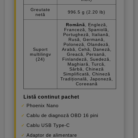
Greutate
996.5 g (2.20 lb)
netă
Română
, Engleză,
Franceză, Spaniolă,
Portugheză, Italiană,
Rusă, Germană,
Poloneză, Olandeză,
Suport
Arabă, Cehă, Daneză,
multilingv
Greacă, Persană,
(24)
Finlandeză, Suedeză,
Maghiară, Turcă,
Sârbă, Chineză
Simplificată, Chineză
Tradițională, Japoneză,
Coreeană
Listă continut pachet
Phoenix Nano
Cablu de diagnoză OBD 16 pini
Cablu USB Type-C
Adaptor de alimentare