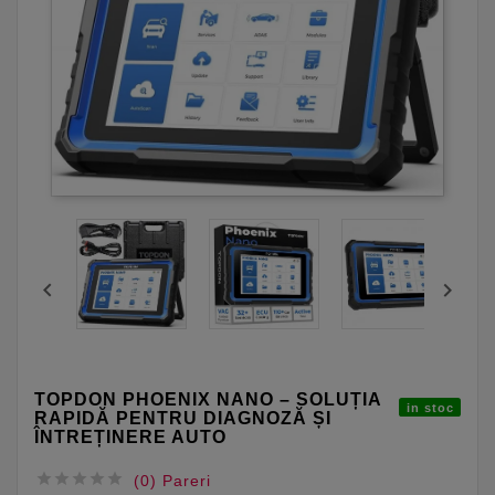


TOPDON PHOENIX NANO – SOLUȚIA
in stoc
RAPIDĂ PENTRU DIAGNOZĂ ȘI
ÎNTREȚINERE AUTO





(0) Pareri