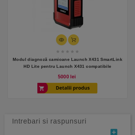





Modul diagnoză camioane Launch X431 SmartLink
HD Lite pentru Launch X431 compatibile
Pret
5000 lei
Intrebari si raspunsuri
add_box