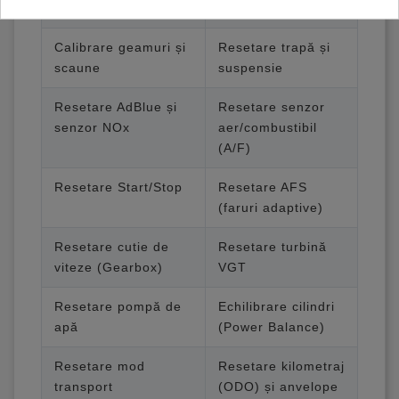
(Injector Coding)
anvelope
Calibrare geamuri și
Resetare trapă și
scaune
suspensie
Resetare AdBlue și
Resetare senzor
senzor NOx
aer/combustibil
(A/F)
Resetare Start/Stop
Resetare AFS
(faruri adaptive)
Resetare cutie de
Resetare turbină
viteze (Gearbox)
VGT
Resetare pompă de
Echilibrare cilindri
apă
(Power Balance)
Resetare mod
Resetare kilometraj
transport
(ODO) și anvelope