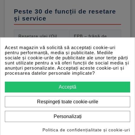
Peste 30 de funcții de resetare
și service
Resetare ulei (Oil
EPB – frână de
Reset)
parcare electronică
Acest magazin vă solicită să acceptați cookie-uri
pentru performanță, media și publicitate. Mediile
Resetare clapetă
Resetare direcție
sociale și cookie-urile de publicitate ale unor terțe părți
sunt utilizate pentru a vă oferi funcții de social media și
accelerație
(SAS)
anunțuri personalizate. Acceptați aceste cookie-uri și
procesarea datelor personale implicate?
Aerisire / resetare
BMS –
sistem ABS
management
Acceptă
baterie
Respingeți toate cookie-urile
DPF / GPF –
Resetare airbag
regenerare filtru de
Personalizați
particule
Politica de confidențialitate și cookie-uri
Codare injectoare
TPMS – presiune