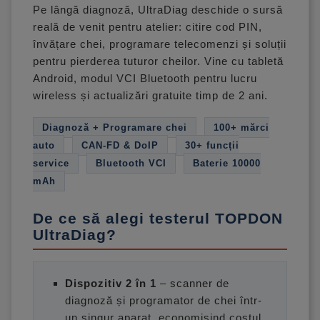
Pe lângă diagnoză, UltraDiag deschide o sursă
reală de venit pentru atelier: citire cod PIN,
învățare chei, programare telecomenzi și soluții
pentru pierderea tuturor cheilor. Vine cu tabletă
Android, modul VCI Bluetooth pentru lucru
wireless și actualizări gratuite timp de 2 ani.
Diagnoză + Programare chei
100+ mărci
auto
CAN-FD & DoIP
30+ funcții
service
Bluetooth VCI
Baterie 10000
mAh
De ce să alegi testerul TOPDON
UltraDiag?
Dispozitiv 2 în 1
– scanner de
diagnoză și programator de chei într-
un singur aparat, economisind costul