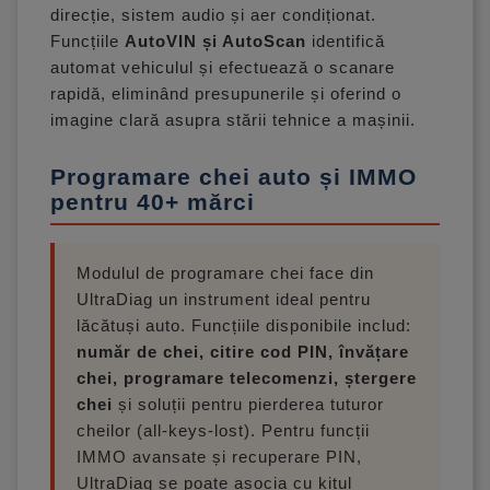
direcție, sistem audio și aer condiționat.
Funcțiile
AutoVIN și AutoScan
identifică
automat vehiculul și efectuează o scanare
rapidă, eliminând presupunerile și oferind o
imagine clară asupra stării tehnice a mașinii.
Programare chei auto și IMMO
pentru 40+ mărci
Modulul de programare chei face din
UltraDiag un instrument ideal pentru
lăcătuși auto. Funcțiile disponibile includ:
număr de chei, citire cod PIN, învățare
chei, programare telecomenzi, ștergere
chei
și soluții pentru pierderea tuturor
cheilor (all-keys-lost). Pentru funcții
IMMO avansate și recuperare PIN,
UltraDiag se poate asocia cu kitul