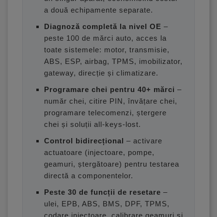
a două echipamente separate.
Diagnoză completă la nivel OE
–
peste 100 de mărci auto, acces la
toate sistemele: motor, transmisie,
ABS, ESP, airbag, TPMS, imobilizator,
gateway, direcție și climatizare.
Programare chei pentru 40+ mărci
–
număr chei, citire PIN, învățare chei,
programare telecomenzi, ștergere
chei și soluții all-keys-lost.
Control bidirecțional
– activare
actuatoare (injectoare, pompe,
geamuri, ștergătoare) pentru testarea
directă a componentelor.
Peste 30 de funcții de resetare
–
ulei, EPB, ABS, BMS, DPF, TPMS,
codare injectoare, calibrare geamuri și