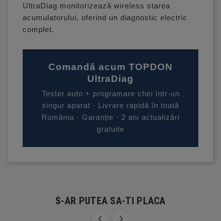
UltraDiag monitorizează wireless starea
acumulatorului, oferind un diagnostic electric
complet.
Comandă acum TOPDON
UltraDiag
Tester auto + programare chei într-un
singur aparat · Livrare rapidă în toată
România · Garanție · 2 ani actualizări
gratuite
S-AR PUTEA SA-TI PLACA