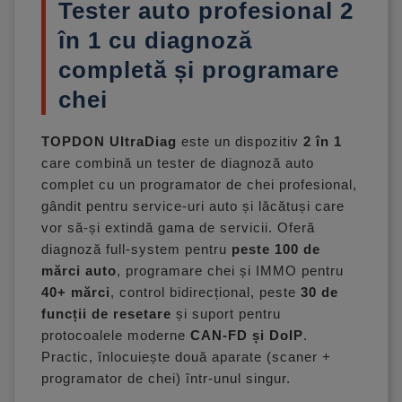
Tester auto profesional 2
în 1 cu diagnoză
completă și programare
chei
TOPDON UltraDiag
este un dispozitiv
2 în 1
care combină un tester de diagnoză auto
complet cu un programator de chei profesional,
gândit pentru service-uri auto și lăcătuși care
vor să-și extindă gama de servicii. Oferă
diagnoză full-system pentru
peste 100 de
mărci auto
, programare chei și IMMO pentru
40+ mărci
, control bidirecțional, peste
30 de
funcții de resetare
și suport pentru
protocoalele moderne
CAN-FD și DoIP
.
Practic, înlocuiește două aparate (scaner +
programator de chei) într-unul singur.