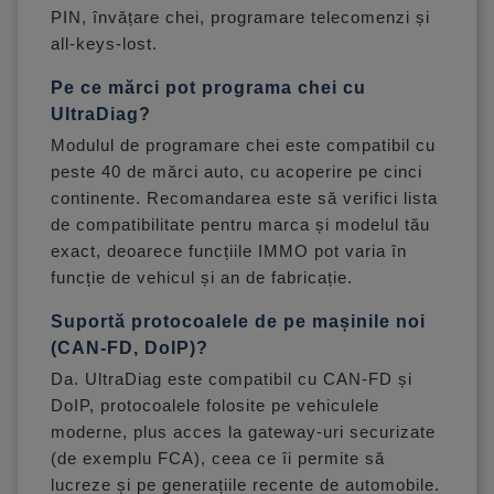
PIN, învățare chei, programare telecomenzi și
all-keys-lost.
Pe ce mărci pot programa chei cu
UltraDiag?
Modulul de programare chei este compatibil cu
peste 40 de mărci auto, cu acoperire pe cinci
continente. Recomandarea este să verifici lista
de compatibilitate pentru marca și modelul tău
exact, deoarece funcțiile IMMO pot varia în
funcție de vehicul și an de fabricație.
Suportă protocoalele de pe mașinile noi
(CAN-FD, DoIP)?
Da. UltraDiag este compatibil cu CAN-FD și
DoIP, protocoalele folosite pe vehiculele
moderne, plus acces la gateway-uri securizate
(de exemplu FCA), ceea ce îi permite să
lucreze și pe generațiile recente de automobile.