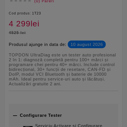





(0) Pareri
Cod produs:
1T23
4 299lei
4525 lei
Produsul ajunge in data de:
10 august 2026
TOPDON UltraDiag este un tester auto profesional
2 în 1: diagnoză completă pentru 100+ mărci și
programare chei pentru 40+ mărci. Include control
bidirecțional, 30+ funcții de resetare, CAN-FD și
DoIP, modul VCI Bluetooth și baterie de 10000
mAh. Ideal pentru service-uri auto și lăcătuși.
Actualizări gratuite 2 ani.

Configurare Tester
Serviciu Activare și Configurare