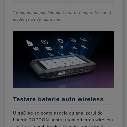
* Funcțiile disponibile pot varia în funcție de marcă,
model și an de fabricație.
Testare baterie auto wireless
UltraDiag se poate asocia cu analizorul de
baterie TOPDON pentru monitorizarea wireless
a stării acumulatorului. Practic, transformă