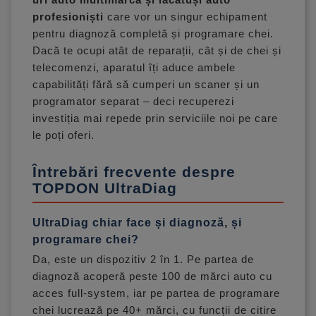
profesioniști
care vor un singur echipament
pentru diagnoză completă și programare chei.
Dacă te ocupi atât de reparații, cât și de chei și
telecomenzi, aparatul îți aduce ambele
capabilități fără să cumperi un scaner și un
programator separat – deci recuperezi
investiția mai repede prin serviciile noi pe care
le poți oferi.
Întrebări frecvente despre
TOPDON UltraDiag
UltraDiag chiar face și diagnoză, și
programare chei?
Da, este un dispozitiv 2 în 1. Pe partea de
diagnoză acoperă peste 100 de mărci auto cu
acces full-system, iar pe partea de programare
chei lucrează pe 40+ mărci, cu funcții de citire