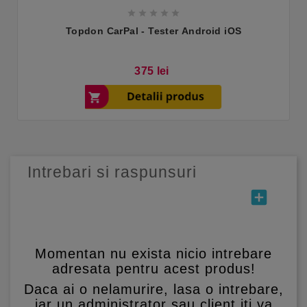





Topdon CarPal - Tester Android iOS
Pret
375 lei
Intrebari si raspunsuri
add_box
Momentan nu exista nicio intrebare
adresata pentru acest produs!
Daca ai o nelamurire, lasa o intrebare,
iar un administrator sau client iti va