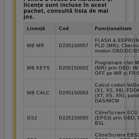
licențe sunt incluse în acest
pachet, consultă lista de mai
jos.
Licență
Cod
Funcționalitate
FLASH & EEPRO
MB MR
D2351S0057
PLD (MR); Check
moduri OBD/DC/B
Programare chei 
MB KEYS
D2051S0002
(MR) prin OBD; I
OFF pe MR și FR
Calcul coduri VeD
(X1, X2, X8), FDO
MB CALC
D2451S0063
(XT, XS, XN), paro
DAS/MCM
Citire/Scriere EC
GS2
D2251S0055
(EPS3) prin OBD,
BSL
Citire/Scriere EBS