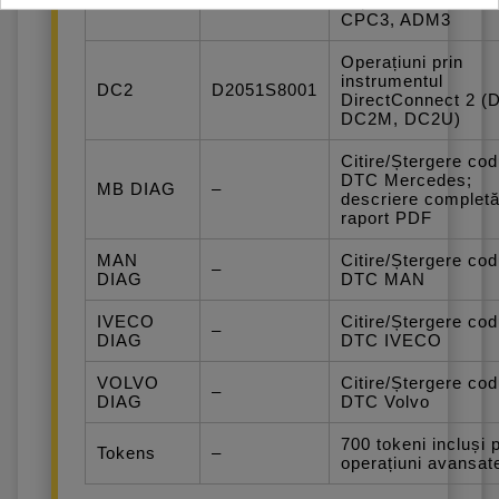
EXTRA
suport PLD, FR, 
CPC3, ADM3
Operațiuni prin
instrumentul
DC2
D2051S8001
DirectConnect 2 (
DC2M, DC2U)
Citire/Ștergere cod
DTC Mercedes;
MB DIAG
–
descriere completă
raport PDF
MAN
Citire/Ștergere cod
–
DIAG
DTC MAN
IVECO
Citire/Ștergere cod
–
DIAG
DTC IVECO
VOLVO
Citire/Ștergere cod
–
DIAG
DTC Volvo
700 tokeni incluși 
Tokens
–
operațiuni avansat