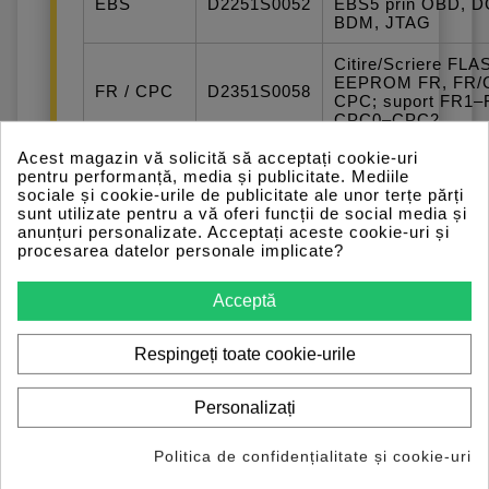
EBS
D2251S0052
EBS5 prin OBD, D
BDM, JTAG
Citire/Scriere FLA
EEPROM FR, FR/
FR / CPC
D2351S0058
CPC; suport FR1–
CPC0–CPC2
Acest magazin vă solicită să acceptați cookie-uri
Citire/Scriere ADM
ADM3 BSL
D2051S0021
pentru performanță, media și publicitate. Mediile
ADM3 prin BSL
sociale și cookie-urile de publicitate ale unor terțe părți
sunt utilizate pentru a vă oferi funcții de social media și
Operații chei
anunțuri personalizate. Acceptați aceste cookie-uri și
EIS/MCM/TCM:
SFTP
procesarea datelor personale implicate?
D2051S0041
pairing/unpairing,
KEYS
transponder offline
FBS3
Acceptă
Citire/Scriere ACM
Respingeți toate cookie-urile
MCM (inclusiv
ACM/MCM
D2451S0066
MCM2/MCM2.1,
BSL
ACM2/ACM2.1/AC
Personalizați
prin DC2 în BSL
Limită viteză/cuplu
Politica de confidențialitate și cookie-uri
MB
ștergere erori AdBl
D2351S0061