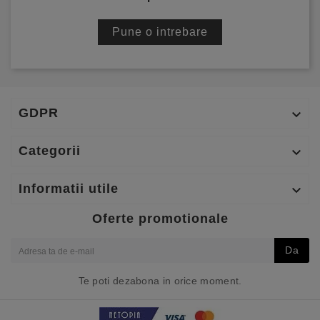
Pune o intrebare
GDPR

Categorii

Informatii utile

Oferte promotionale
Da
Te poti dezabona in orice moment.