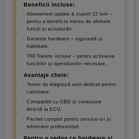
Beneficii incluse:
Abonament update & suport 12 luni –
pentru a beneficia mereu de ultimele
funcții și actualizări.
Garanție hardware – siguranță și
fiabilitate.
700 Tokens incluse – pentru activarea
funcțiilor și operațiunilor necesare.
Avantaje cheie:
Tester de diagnoză auto dedicat pentru
camioane.
Compatibil cu OBD și conexiune
directă la ECU.
Pachet complet pentru service-uri și
tehnicieni profesioniști.
Pentru a vedea ce hardware și