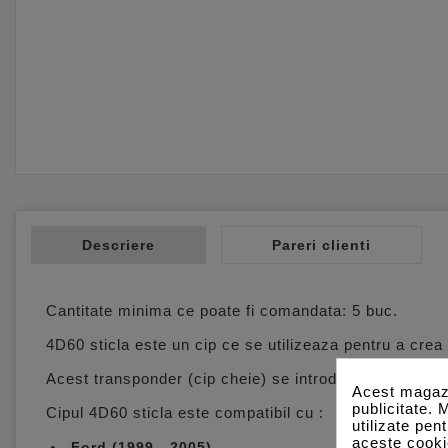
Descriere
Pareri clienti
Cantitate minima ce poate fi comandata: 5 buc.
4D60 sticla este un cip ce se utilizeaza pentru a crea 
Acest transponder (cip cheie) se introduce in interior
Acest magazi
publicitate. 
Cipul 4D60 sticla este compatibil cu :
utilizate pen
aceste cooki
Ford (1999 - 2005)