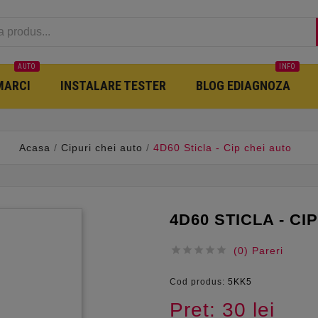
AUTO
INFO
MARCI
INSTALARE TESTER
BLOG EDIAGNOZA
Acasa
Cipuri chei auto
4D60 Sticla - Cip chei auto
4D60 STICLA - CI





(0) Pareri
Cod produs:
5KK5
Pret: 30 lei