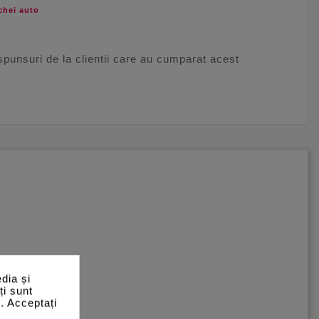
chei auto
aspunsuri de la clientii care au cumparat acest
dia și
ți sunt
e. Acceptați