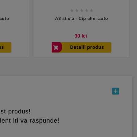





 auto
A3 sticla - Cip chei auto
Pret
30 lei
add_box
st produs!
ient iti va raspunde!