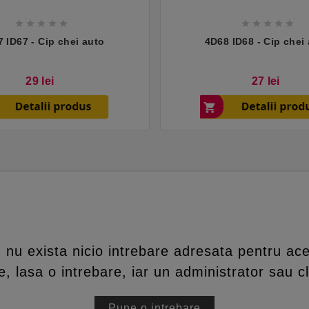










 ID67 - Cip chei auto
4D68 ID68 - Cip chei
Pret
Pret
29 lei
27 lei
nu exista nicio intrebare adresata pentru ace
, lasa o intrebare, iar un administrator sau cl
Pune o intrebare