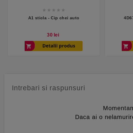





A1 sticla - Cip chei auto
4D67
Pret
30 lei
Intrebari si raspunsuri
Momentan 
Daca ai o nelamurire