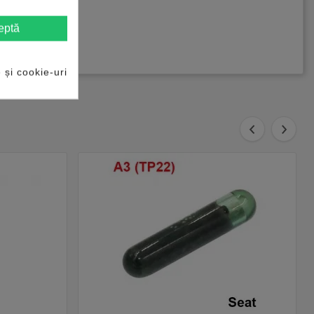
eptă
e și cookie-uri