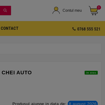
0
Contul meu
CONTACT
P CHEI AUTO
in stoc
Produsul ajunge in data de:
8 august 2026