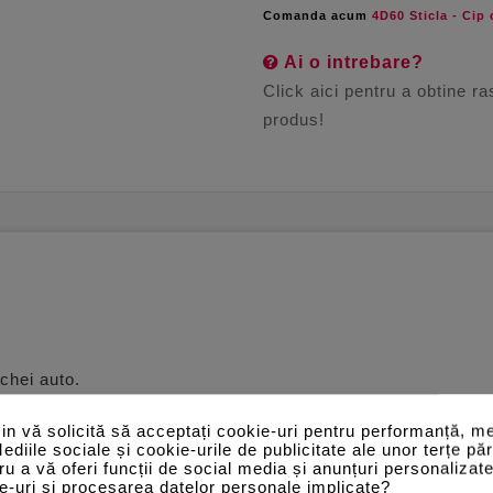
Comanda acum
4D60 Sticla - Cip 
Ai o intrebare?
Click aici pentru a obtine r
produs!
chei auto.
ul unei chei auto si se programeaza
n vă solicită să acceptați cookie-uri pentru performanță, me
Mediile sociale și cookie-urile de publicitate ale unor terțe păr
tru a vă oferi funcții de social media și anunțuri personalizat
e-uri și procesarea datelor personale implicate?