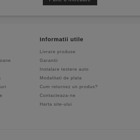
Informatii utile
Livrare produse
ioane
Garantii
Instalare testere auto
a
Modalitati de plata
uri
Cum returnez un produs?
je
Contacteaza-ne
Harta site-ului