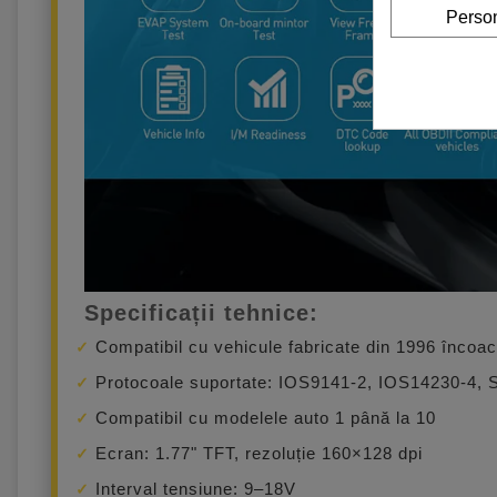
Person
Specificații tehnice:
Compatibil cu vehicule fabricate din 1996 înco
Protocoale suportate: IOS9141-2, IOS14230-4,
Compatibil cu modelele auto 1 până la 10
Ecran: 1.77" TFT, rezoluție 160×128 dpi
Interval tensiune: 9–18V