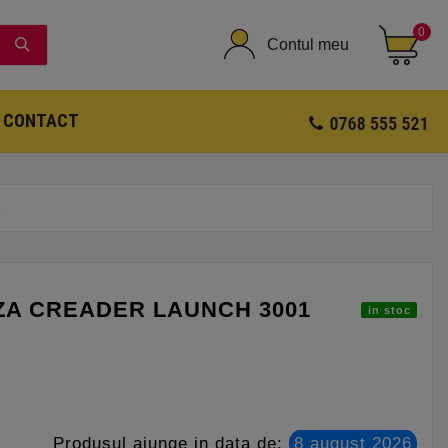
0
Contul meu
CONTACT
1
A CREADER LAUNCH 3001
in stoc
Produsul ajunge in data de:
8 august 2026