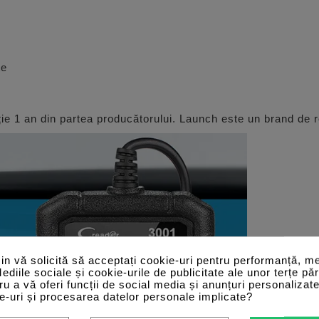
te
e 1 an din partea producătorului. Launch este un brand de re
n vă solicită să acceptați cookie-uri pentru performanță, me
Mediile sociale și cookie-urile de publicitate ale unor terțe păr
tru a vă oferi funcții de social media și anunțuri personalizat
e-uri și procesarea datelor personale implicate?