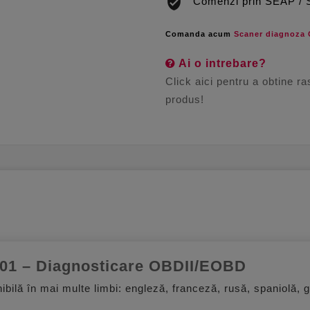
Comenzi prin SEAP /
Comanda acum
Scaner diagnoza
Ai o intrebare?
Click aici pentru a obtine r
produs!
01 – Diagnosticare OBDII/EOBD
onibilă în mai multe limbi: engleză, franceză, rusă, spaniolă,