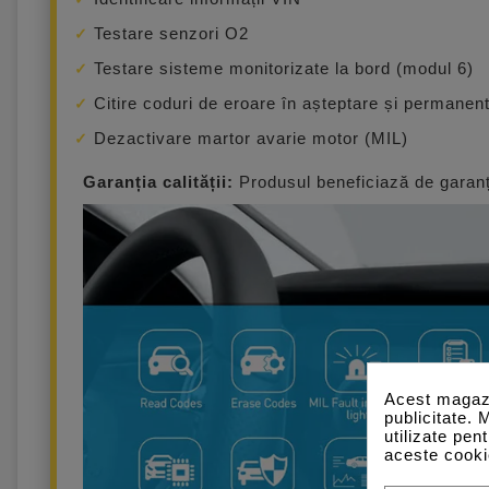
Testare senzori O2
Testare sisteme monitorizate la bord (modul 6)
Citire coduri de eroare în așteptare și permanen
Dezactivare martor avarie motor (MIL)
Garanția calității:
Produsul beneficiază de garanți
Acest magazi
publicitate. 
utilizate pen
aceste cooki