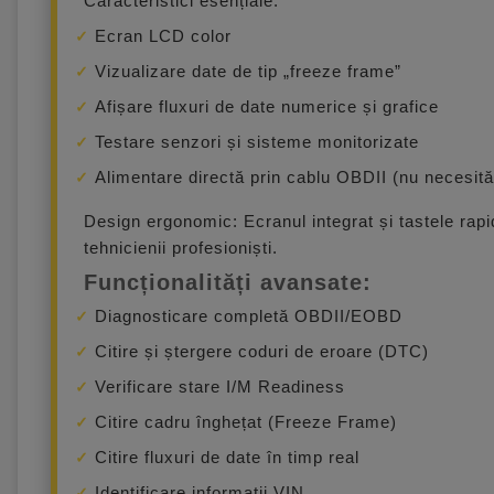
Caracteristici esențiale:
Ecran LCD color
Vizualizare date de tip „freeze frame”
Afișare fluxuri de date numerice și grafice
Testare senzori și sisteme monitorizate
Alimentare directă prin cablu OBDII (nu necesită 
Design ergonomic: Ecranul integrat și tastele rapi
tehnicienii profesioniști.
Funcționalități avansate:
Diagnosticare completă OBDII/EOBD
Citire și ștergere coduri de eroare (DTC)
Verificare stare I/M Readiness
Citire cadru înghețat (Freeze Frame)
Citire fluxuri de date în timp real
Identificare informații VIN