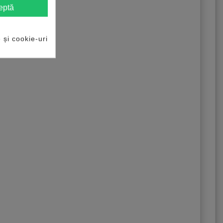
eptă
e și cookie-uri