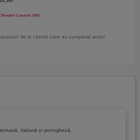
 SICAP
 CReader Launch 3001
aspunsuri de la clientii care au cumparat acest
 germană, italiană și portugheză.