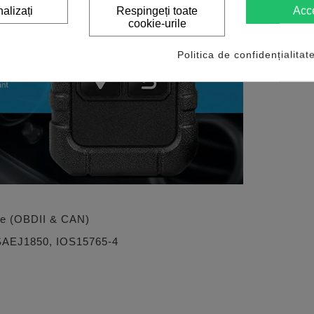
alizați
Respingeți toate
Acc
cookie-urile
Politica de confidențialitat
ace (OBDII & CAN)
 SAEJ1850, IOS15765-4