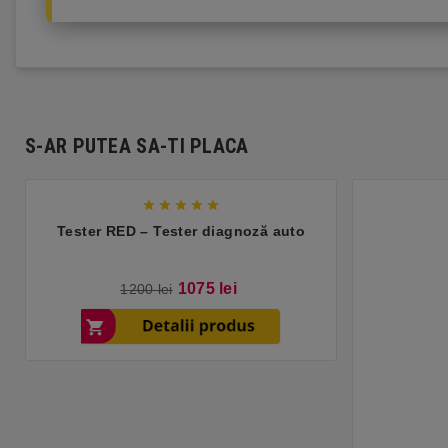
S-AR PUTEA SA-TI PLACA




