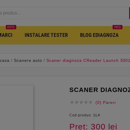
AUTO
INFO
MARCI
INSTALARE TESTER
BLOG EDIAGNOZA
casa
Scanere auto
Scaner diagnoza CReader Launch 300
SCANER DIAGNOZ





(0) Pareri
Cod produs:
1L4
Pret: 300 lei