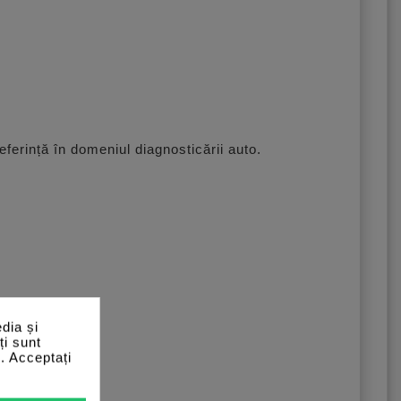
ferință în domeniul diagnosticării auto.
dia și
ți sunt
e. Acceptați