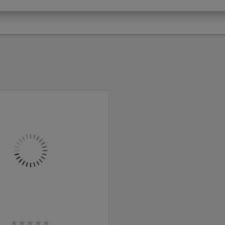




