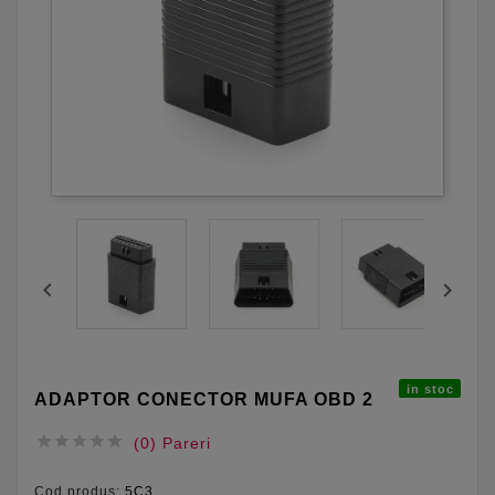


in stoc
ADAPTOR CONECTOR MUFA OBD 2





(0) Pareri
Cod produs:
5C3