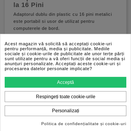
la 16 Pini
Adaptorul dublu din plastic cu 16 pini metalici
este portabil si usor de utilizat pentru
computerele de bord.
Este recomandat pentru vehiculele care au
Acest magazin vă solicită să acceptați cookie-uri
acces complicat la mufa de diagnoza OBD 2.
pentru performanță, media și publicitate. Mediile
sociale și cookie-urile de publicitate ale unor terțe părți
Functioneaza in standardul OBD 2 (in Europa
sunt utilizate pentru a vă oferi funcții de social media și
numit EOBD), in vigoare in masinile fabricate in
anunțuri personalizate. Acceptați aceste cookie-uri și
procesarea datelor personale implicate?
SUA din 1996 si in tarile Uniunii Europene din
2001.
Acceptă
Respingeți toate cookie-urile
Personalizați
S-AR PUTEA SA-TI PLACA
Politica de confidențialitate și cookie-uri