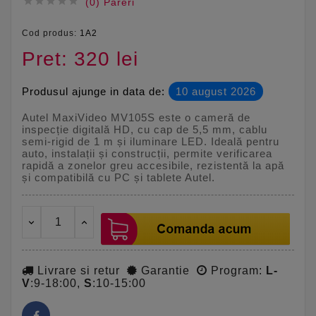





(0) Pareri
Cod produs:
1A2
Pret: 320 lei
Produsul ajunge in data de:
10 august 2026
Autel MaxiVideo MV105S este o cameră de
inspecție digitală HD, cu cap de 5,5 mm, cablu
semi-rigid de 1 m și iluminare LED. Ideală pentru
auto, instalații și construcții, permite verificarea
rapidă a zonelor greu accesibile, rezistentă la apă
și compatibilă cu PC și tablete Autel.
Livrare si retur
Garantie
Program:
L-
V
:9-18:00,
S
:10-15:00