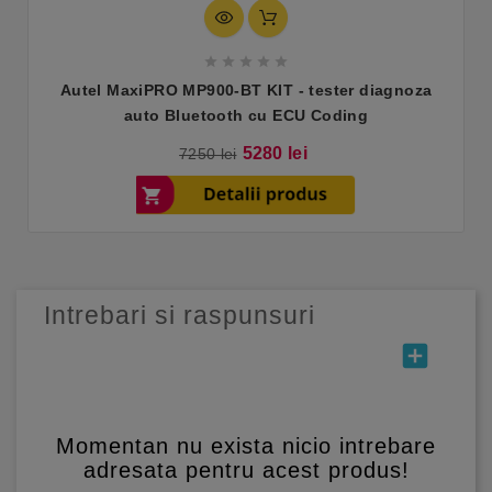





Autel MaxiPRO MP900-BT KIT - tester diagnoza
auto Bluetooth cu ECU Coding
Pret
Pret
5280 lei
7250 lei
de
baza
Intrebari si raspunsuri
add_box
Momentan nu exista nicio intrebare
adresata pentru acest produs!