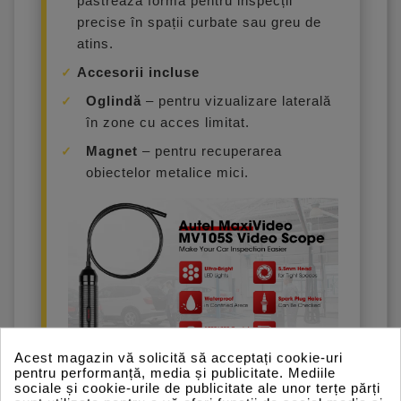
păstrează forma pentru inspecții
precise în spații curbate sau greu de
atins.
Accesorii incluse
Oglindă
– pentru vizualizare laterală
în zone cu acces limitat.
Magnet
– pentru recuperarea
obiectelor metalice mici.
Acest magazin vă solicită să acceptați cookie-uri
pentru performanță, media și publicitate. Mediile
Compatibilitate extinsă
sociale și cookie-urile de publicitate ale unor terțe părți