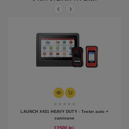





LAUNCH X431 HEAVY DUTY - Tester auto +
camioane
Pret
13500 lei