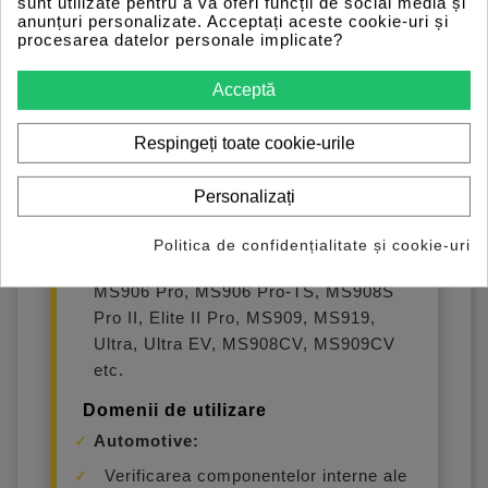
sunt utilizate pentru a vă oferi funcții de social media și
Autel MV105S transformă tableta ta
anunțuri personalizate. Acceptați aceste cookie-uri și
Autel într-o cameră video de inspecție.
procesarea datelor personale implicate?
Funcționează impecabil cu:
Acceptă
Seria MaxiCOM: MK808S, MK808S-
TS, MK906BT, MK906 Pro, MK906
Respingeți toate cookie-urile
Pro-TS, MK908, MK908P II, Ultra Lite
etc.
Personalizați
Seria MaxiPRO: MP808S, MP808S-
TS, MP808BT, MP808BT PRO etc.
Politica de confidențialitate și cookie-uri
Seria MaxiSYS: MS906, MS906BT,
MS906 Pro, MS906 Pro-TS, MS908S
Pro II, Elite II Pro, MS909, MS919,
Ultra, Ultra EV, MS908CV, MS909CV
etc.
Domenii de utilizare
Automotive:
Verificarea componentelor interne ale