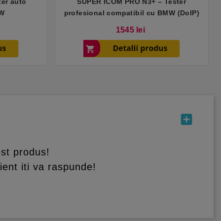
ter auto
SUPER ICOM PRO N3+ – Tester
MW
profesional compatibil cu BMW (DoIP)
Pret
Pret
Pret
1545 lei
de
baza
add_box
st produs!
ient iti va raspunde!