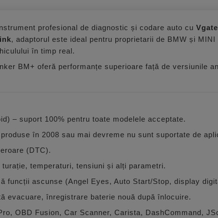
instrument profesional de diagnostic și codare auto cu
Vgate
ink
, adaptorul este ideal pentru proprietarii de BMW și MINI
iculului în timp real.
ker BM+ oferă performanțe superioare față de versiunile ante
d) – suport 100% pentru toate modelele acceptate.
 produse în 2008 sau mai devreme nu sunt suportate de apl
e eroare (DTC).
urație, temperaturi, tensiuni și alți parametri.
 funcții ascunse (Angel Eyes, Auto Start/Stop, display digit
tă evacuare, înregistrare baterie nouă după înlocuire.
e Pro, OBD Fusion, Car Scanner, Carista, DashCommand, JSc