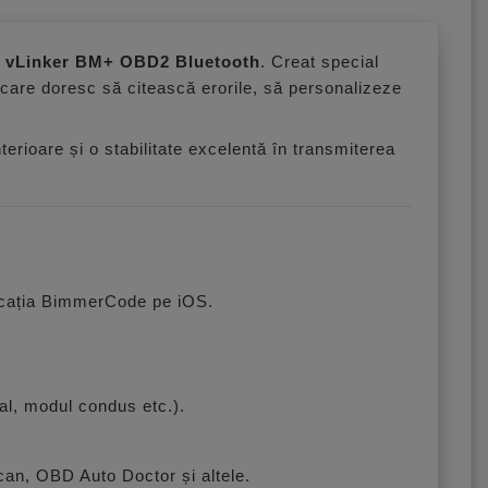
 vLinker BM+ OBD2 Bluetooth
. Creat special
 care doresc să citească erorile, să personalizeze
rioare și o stabilitate excelentă în transmiterea
icația BimmerCode pe iOS.
al, modul condus etc.).
an, OBD Auto Doctor și altele.