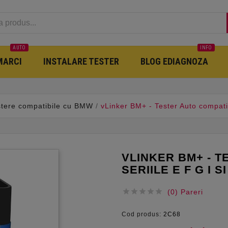
AUTO
INFO
MARCI
INSTALARE TESTER
BLOG EDIAGNOZA
stere compatibile cu BMW
vLinker BM+ - Tester Auto compatibi
VLINKER BM+ - T
SERIILE E F G I SI





(0) Pareri
Cod produs:
2C68