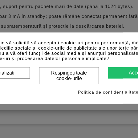
, suport pentru pachete mari de date (până la 1024 bytes).
doar 3 mA în standby; poate rămâne conectat permanent fără
 supratemperatură și protecție la descărcarea bateriei.
n vă solicită să acceptați cookie-uri pentru performanță, me
Mediile sociale și cookie-urile de publicitate ale unor terțe păr
Code si BimmerLink) sunt disponibile direct și adaptorul su
tru a vă oferi funcții de social media și anunțuri personalizat
e-uri și procesarea datelor personale implicate?
parat, iar modelele BMW E/R din 2008 sau mai vechi nu sunt s
l oficial al aplicației BimmerCode înainte de achiziție.
alizați
Respingeți toate
Acc
cookie-urile
sionații de BMW și MINI care vor acces la funcții ascunse, 
Politica de confidențialitat