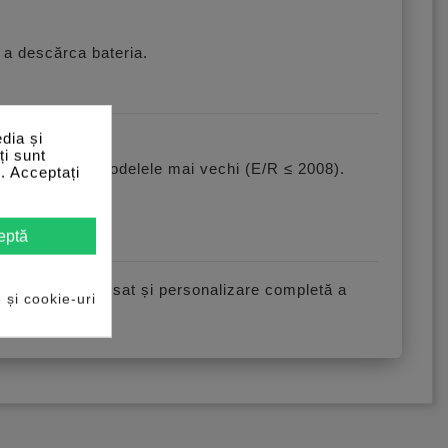
 a descărca bateria.
dia și
ți sunt
portă inclusiv modelele mai vechi (E/R ≤ 2008).
e. Acceptați
uportate.
eptă
diagnostic avansat și personalizare completă a
e și cookie-uri