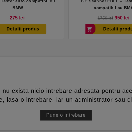
 Tester auto compatibil cu
E/F Scanner FULL – Tes
BMW
compatibil cu B
Pret
275 lei
950 lei
1750 lei
nu exista nicio intrebare adresata pentru ace
, lasa o intrebare, iar un administrator sau cl
Pune o intrebare