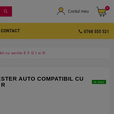
0
Contul meu
CONTACT
l cu seriile E F G I si R
ESTER AUTO COMPATIBIL CU
in stoc
 R