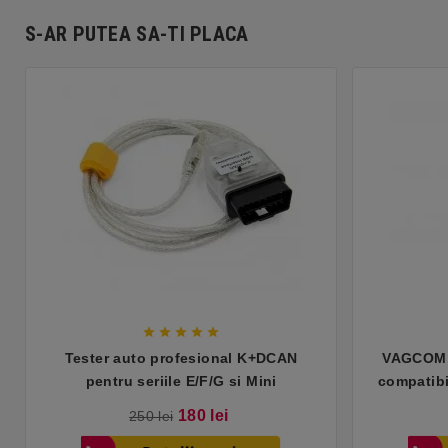
S-AR PUTEA SA-TI PLACA





Tester auto profesional K+DCAN
VAGCOM H
pentru seriile E/F/G si Mini
compatibi
Pret
Pret
180 lei
250 lei
de
baza