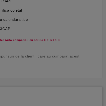
cu card
rifica coletul
le calendaristice
 SICAP
er Auto compatibil cu seriile E F G I si R
aspunsuri de la clientii care au cumparat acest