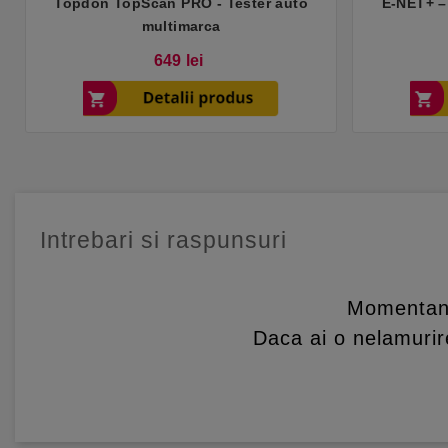
Topdon TopScan PRO - Tester auto
E-NET+ –
multimarca
Pret
649 lei
Intrebari si raspunsuri
Momentan 
Daca ai o nelamurire