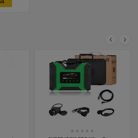




