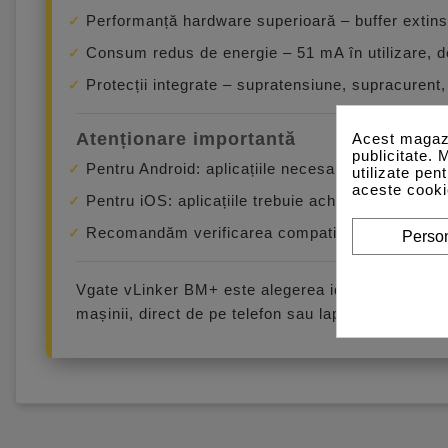
Performanță hardware superioară – buffer extins
Consum redus de energie – 51 mA în utilizare, 
Protecții integrate – supratensiune, supracurent,
Atenționare importantă
Acest magazi
publicitate. 
Pentru Android: aplicațiile necesare (ex. Bimmer
utilizate pen
aceste cooki
Pentru iOS: aplicațiile trebuie achiziționate se
Recomandăm verificarea compatibilității pe site-u
Person
Vgate vLinker BM+ este alegerea ideală pentru pa
mașinii, direct de pe telefon sau laptop.