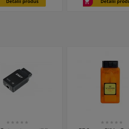









