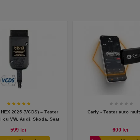










EX 2025 (VCDS) – Tester
Carly - Tester auto mul
l cu VW, Audi, Skoda, Seat
Pret
Pret
599 lei
600 lei