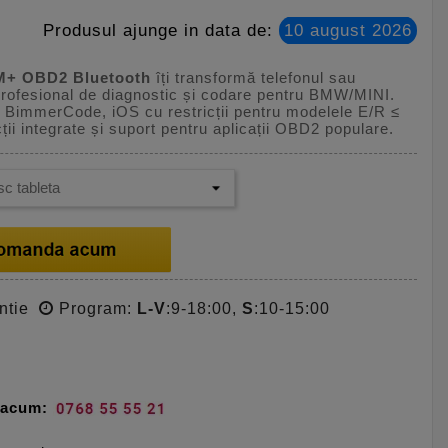
Produsul ajunge in data de:
10 august 2026
BM+ OBD2 Bluetooth
îți transformă telefonul sau
 profesional de diagnostic și codare pentru BMW/MINI.
 BimmerCode, iOS cu restricții pentru modelele E/R ≤
i integrate și suport pentru aplicații OBD2 populare.
ntie
Program:
L-V
:9-18:00,
S
:10-15:00
e acum: