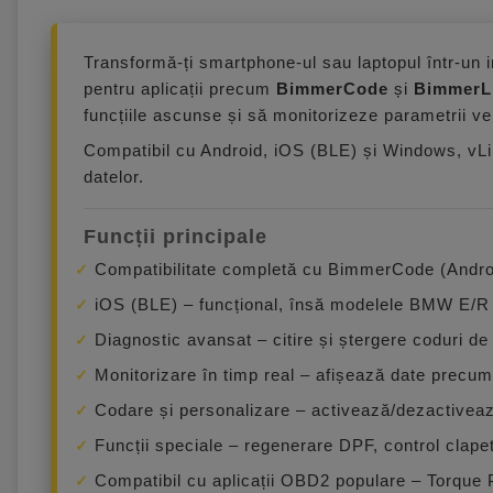
Transformă-ți smartphone-ul sau laptopul într-un 
pentru aplicații precum
BimmerCode
și
BimmerL
funcțiile ascunse și să monitorizeze parametrii veh
Compatibil cu Android, iOS (BLE) și Windows, vLin
datelor.
Funcții principale
Compatibilitate completă cu BimmerCode (Androi
iOS (BLE) – funcțional, însă modelele BMW E/R
Diagnostic avansat – citire și ștergere coduri d
Monitorizare în timp real – afișează date precum t
Codare și personalizare – activează/dezactivează
Funcții speciale – regenerare DPF, control clape
Compatibil cu aplicații OBD2 populare – Torqu