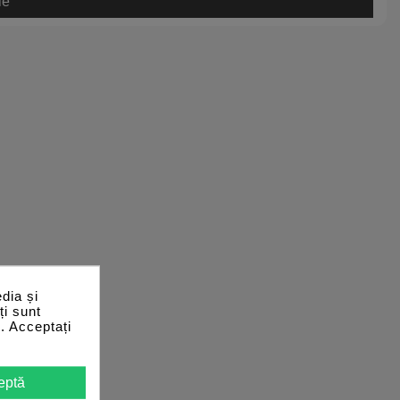
le
dia și
ți sunt
e. Acceptați
eptă