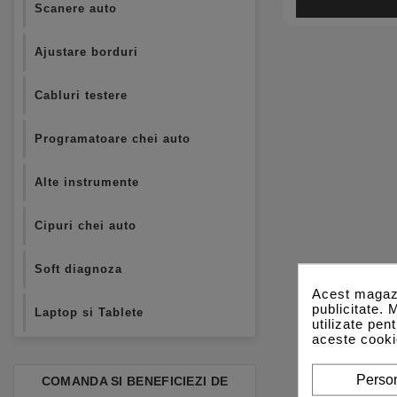
Scanere auto
Ajustare borduri
Cabluri testere
Programatoare chei auto
Alte instrumente
Cipuri chei auto
Soft diagnoza
Acest magazi
publicitate. 
Laptop si Tablete
utilizate pen
aceste cooki
Person
COMANDA SI BENEFICIEZI DE