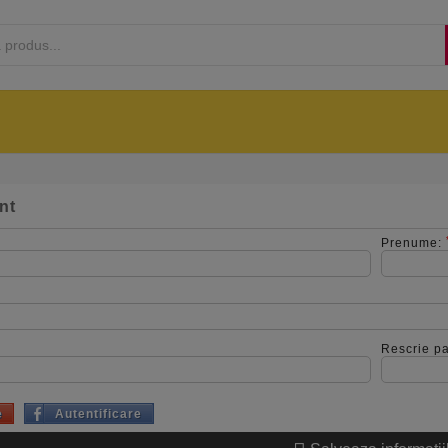
AUTO
INFO
I
MARCI
INSTALARE TESTER
BLOG EDIAGNOZA
CONT
nt
Prenume:
Rescrie p
e
Autentificare