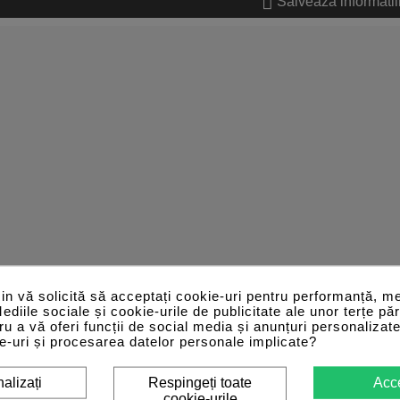
Salveaza informatii
n vă solicită să acceptați cookie-uri pentru performanță, me
Mediile sociale și cookie-urile de publicitate ale unor terțe păr
tru a vă oferi funcții de social media și anunțuri personalizat
e-uri și procesarea datelor personale implicate?
alizați
Respingeți toate
Acc
cookie-urile