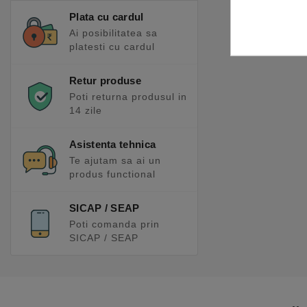
Plata cu cardul
Ai posibilitatea sa
platesti cu cardul
Retur produse
Poti returna produsul in
14 zile
Asistenta tehnica
Te ajutam sa ai un
produs functional
SICAP / SEAP
Poti comanda prin
SICAP / SEAP