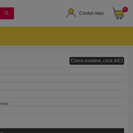
0
Contul meu
ACT
Client existent, click AICI
*
*
arola: