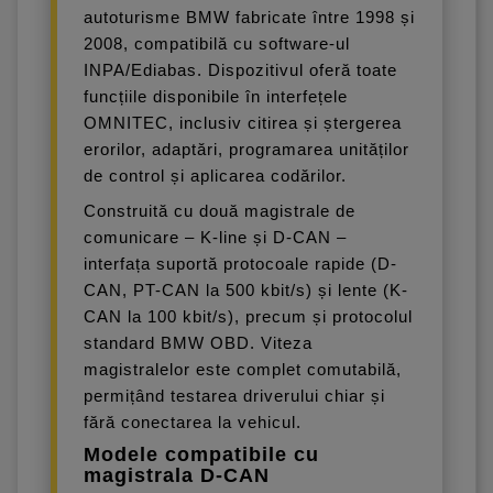
autoturisme BMW fabricate între 1998 și
2008, compatibilă cu software-ul
INPA/Ediabas. Dispozitivul oferă toate
funcțiile disponibile în interfețele
OMNITEC, inclusiv citirea și ștergerea
erorilor, adaptări, programarea unităților
de control și aplicarea codărilor.
Construită cu două magistrale de
comunicare – K-line și D-CAN –
interfața suportă protocoale rapide (D-
CAN, PT-CAN la 500 kbit/s) și lente (K-
CAN la 100 kbit/s), precum și protocolul
standard BMW OBD. Viteza
magistralelor este complet comutabilă,
permițând testarea driverului chiar și
fără conectarea la vehicul.
Modele compatibile cu
magistrala D-CAN