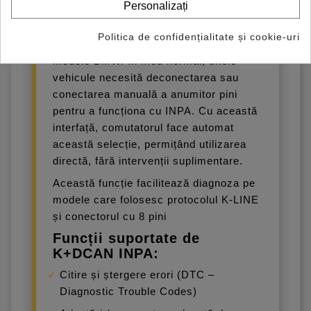
Personalizați
Interfața K+DCAN este echipată cu
comutator fizic integrat, care permite
Politica de confidențialitate și cookie-uri
extinderea compatibilității cu mai multe
modele BMW. În mod normal, unele
vehicule necesită deconectarea sau
conectarea manuală a anumitor pini
pentru a funcționa cu INPA. Cu această
interfață, comutatorul face automat
această selecție, permițând utilizarea
directă, fără intervenții suplimentare.
Această funcție facilitează diagnoza pe
modele care folosesc protocolul K-LINE
și conectorul cu 8 pini
Funcții suportate de
K+DCAN INPA:
Citire și ștergere erori (DTC –
Diagnostic Trouble Codes)