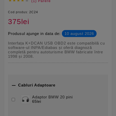





(1) Parere
Cod produs:
2C24
375lei
Produsul ajunge in data de:
10 august 2026
Interfața K+DCAN USB OBD2 este compatibilă cu
software-ul INPA/Ediabas și oferă diagnoză
completă pentru autoturisme BMW fabricate între
1998 și 2008.

Cabluri Adaptoare
Adaptor BMW 20 pini
65lei