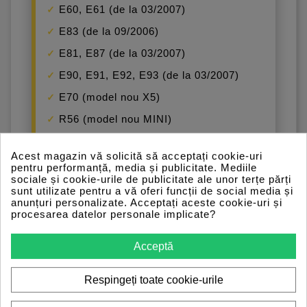
E60, E61 (de la 03/2007)
E83 (de la 09/2006)
E81, E87 (de la 03/2007)
E90, E91, E92, E93 (de la 03/2007)
E70 (model nou X5)
R56 (model nou MINI)
Modele compatibile cu
Acest magazin vă solicită să acceptați cookie-uri
protocolul standard OBD (K-
pentru performanță, media și publicitate. Mediile
line):
sociale și cookie-urile de publicitate ale unor terțe părți
sunt utilizate pentru a vă oferi funcții de social media și
Modele fabricate între 1995 și 1998
anunțuri personalizate. Acceptați aceste cookie-uri și
(nu necesită linie K)
procesarea datelor personale implicate?
Modele fabricate între 1998 și 03/2008
(toate modelele)
Acceptă
Funcție specială – comutator
Respingeți toate cookie-urile
integrat pentru compatibilitate
extinsă