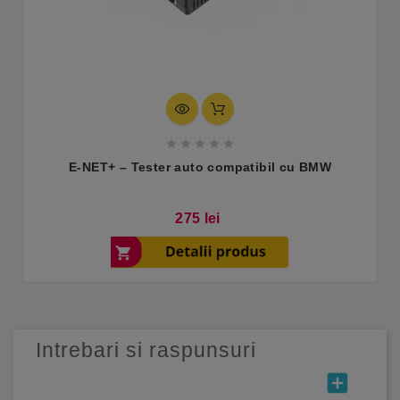





E-NET+ – Tester auto compatibil cu BMW
Pret
275 lei
Intrebari si raspunsuri
add_box