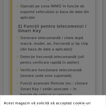
Operații pe zona IMMO în funcție de
suportul vehiculului și baza de date din
aplicație
2) Funcții pentru telecomenzi /
Smart Key
Generare telecomandă / cheie după
marcă, model, an, frecvență și tip chip
(din baza de date a aplicației)
Detecție frecvență telecomandă (util
pentru verificare rapidă în atelier)
Verificare funcționare telecomandă
(testare unde este suportată)
Funcții avansate Remote (ex.: clonare
Smart Key / setări asociate – în
funcție de vehicul și versiune
software)
Acest magazin vă solicită să acceptați cookie-uri