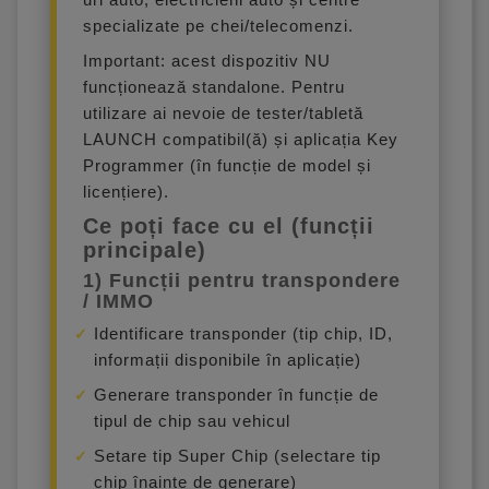
specializate pe chei/telecomenzi.
Important: acest dispozitiv NU
funcționează standalone. Pentru
utilizare ai nevoie de tester/tabletă
LAUNCH compatibil(ă) și aplicația Key
Programmer (în funcție de model și
licențiere).
Ce poți face cu el (funcții
principale)
1) Funcții pentru transpondere
/ IMMO
Identificare transponder (tip chip, ID,
informații disponibile în aplicație)
Generare transponder în funcție de
tipul de chip sau vehicul
Setare tip Super Chip (selectare tip
chip înainte de generare)