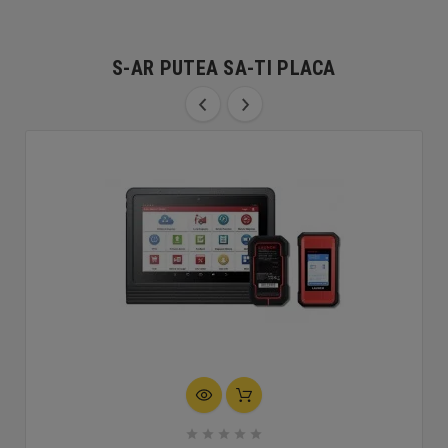
S-AR PUTEA SA-TI PLACA




