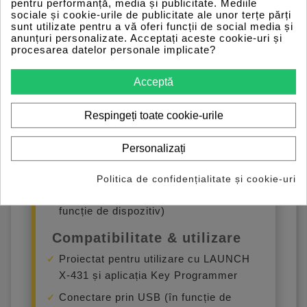
pentru performanță, media și publicitate. Mediile
Deblocare Smart Key Toyota (acolo
sociale și cookie-urile de publicitate ale unor terțe părți
unde este suportat)
sunt utilizate pentru a vă oferi funcții de social media și
anunțuri personalizate. Acceptați aceste cookie-uri și
Funcții utile pentru
procesarea datelor personale implicate?
diagnostic rapid în service
Acceptă
Test semnal bobină contact / antenă
IMMO (verificare rapidă a funcționării)
Respingeți toate cookie-urile
Verificare semnal telecomandă +
frecvență pentru depistarea rapidă a
Personalizați
problemelor
Actualizări firmware/aplicație/bază de
Politica de confidențialitate și cookie-uri
date (prin ecosistemul LAUNCH, în
funcție de dispozitiv)
Compatibilitate & utilizare
Proiectat pentru utilizare cu LAUNCH
X-431 și aplicația Key Programmer
Conectare prin USB (în funcție de