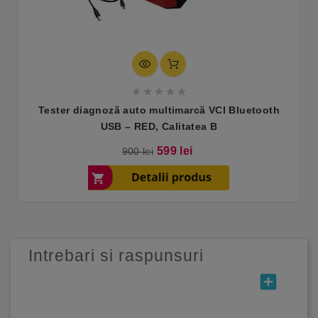





Tester diagnoză auto multimarcă VCI Bluetooth
USB – RED, Calitatea B
Pret
Pret
599 lei
900 lei
de
baza
Intrebari si raspunsuri
add_box