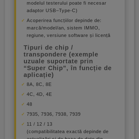
modelul testerului poate fi necesar
adaptor USB–Type-C)
Acoperirea funcțiilor depinde de:
marcă/model/an, sistem IMMO,
regiune, versiune software și licență
Tipuri de chip /
transpondere (exemple
uzuale suportate prin
“Super Chip”, în funcție de
aplicație)
8A, 8C, 8E
4C, 4D, 4E
48
7935, 7936, 7938, 7939
11 / 12 / 13
(compatibilitatea exactă depinde de
actualizări și de baza de date din