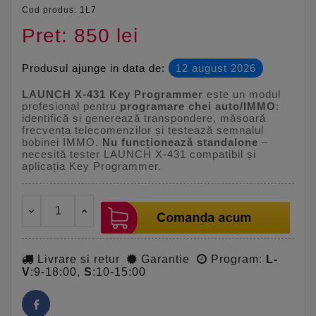
Cod produs:
1L7
Pret: 850 lei
Produsul ajunge in data de:
12 august 2026
LAUNCH X-431 Key Programmer
este un modul
profesional pentru
programare chei auto/IMMO
:
identifică și generează transpondere, măsoară
frecvența telecomenzilor și testează semnalul
bobinei IMMO.
Nu funcționează standalone
–
necesită tester LAUNCH X-431 compatibil și
aplicația Key Programmer.
Livrare si retur
Garantie
Program:
L-
V
:9-18:00,
S
:10-15:00