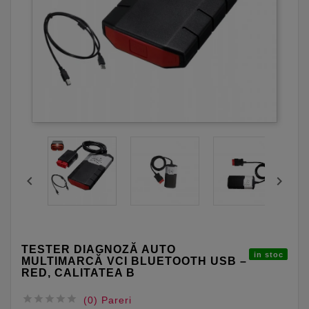


TESTER DIAGNOZĂ AUTO
in stoc
MULTIMARCĂ VCI BLUETOOTH USB –
RED, CALITATEA B





(0) Pareri