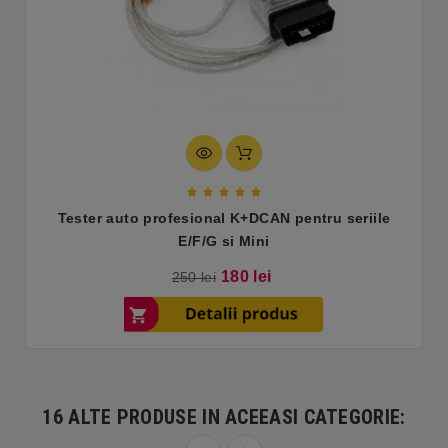





Tester auto profesional K+DCAN pentru seriile
E/F/G si Mini
Pret
Pret
180 lei
250 lei
de
baza
16 ALTE PRODUSE IN ACEEASI CATEGORIE: