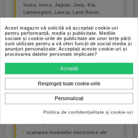
Isuzu, Iveco, Jaguar, Jeep, Kia,
Lamborghini, Lancia, Land Rover,
Lexus, Lotus, Maserati, Mazda,
Mercedes-Benz, Mini, Mitsubishi,
Acest magazin vă solicită să acceptați cookie-uri
pentru performanță, media și publicitate. Mediile
Nissan, Opel, Peugeot, Porsche,
sociale și cookie-urile de publicitate ale unor terțe părți
Renault, Saab, Seat, Skoda, Smart,
sunt utilizate pentru a vă oferi funcții de social media și
anunțuri personalizate. Acceptați aceste cookie-uri și
Subaru, Suzuki, Toyota, Volkswagen,
procesarea datelor personale implicate?
Volvo și multe altele.
Compatibilitatea exactă poate varia în
Acceptă
funcție de anul fabricației, motorizare,
sistem electronic și versiunea software
Respingeți toate cookie-urile
utilizată.
Funcții principale
Personalizați
Testerul permite efectuarea unei game
Politica de confidențialitate și cookie-uri
largi de operațiuni de diagnoză și
service, printre care:
scanarea modulelor electronice ale