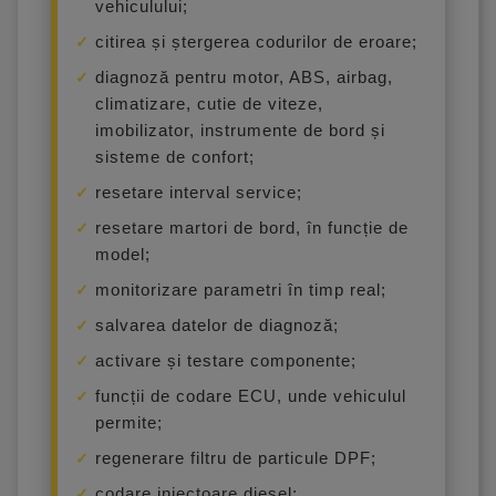
vehiculului;
citirea și ștergerea codurilor de eroare;
diagnoză pentru motor, ABS, airbag,
climatizare, cutie de viteze,
imobilizator, instrumente de bord și
sisteme de confort;
resetare interval service;
resetare martori de bord, în funcție de
model;
monitorizare parametri în timp real;
salvarea datelor de diagnoză;
activare și testare componente;
funcții de codare ECU, unde vehiculul
permite;
regenerare filtru de particule DPF;
codare injectoare diesel;