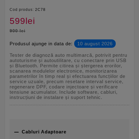
Cod produs:
2C78
599lei
900 lei
Produsul ajunge in data de:
10 august 2026
Tester de diagnoză auto multimarcă, potrivit pentru
autoturisme și autoutilitare, cu conectare prin USB
și Bluetooth. Permite citirea și ștergerea erorilor,
scanarea modulelor electronice, monitorizarea
parametrilor în timp real și efectuarea funcțiilor de
service uzuale, precum resetare interval service,
regenerare DPF, codare injectoare și verificare
tensiune acumulator. Include software, cabluri,
instrucțiuni de instalare și suport tehnic.

Cabluri Adaptoare