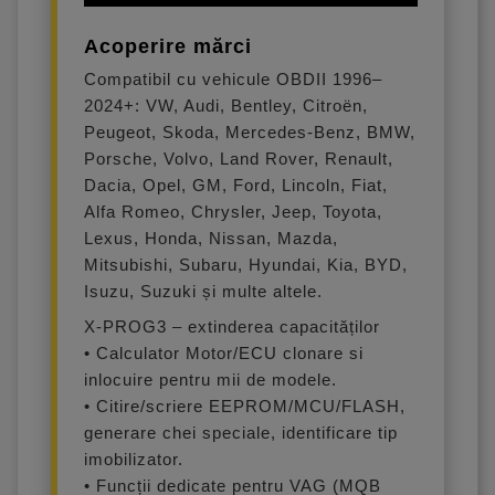
Acoperire mărci
Compatibil cu vehicule OBDII 1996–
2024+: VW, Audi, Bentley, Citroën,
Peugeot, Skoda, Mercedes-Benz, BMW,
Porsche, Volvo, Land Rover, Renault,
Dacia, Opel, GM, Ford, Lincoln, Fiat,
Alfa Romeo, Chrysler, Jeep, Toyota,
Lexus, Honda, Nissan, Mazda,
Mitsubishi, Subaru, Hyundai, Kia, BYD,
Isuzu, Suzuki și multe altele.
X-PROG3 – extinderea capacităților
• Calculator Motor/ECU clonare si
inlocuire pentru mii de modele.
• Citire/scriere EEPROM/MCU/FLASH,
generare chei speciale, identificare tip
imobilizator.
• Funcții dedicate pentru VAG (MQB