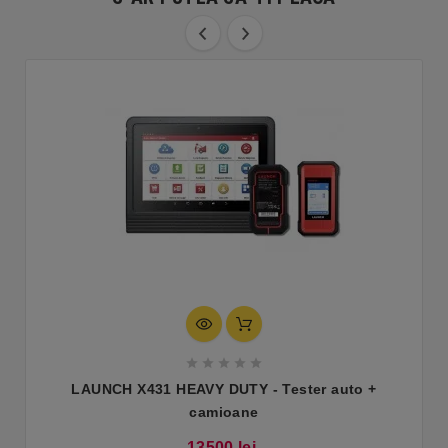





LAUNCH X431 HEAVY DUTY - Tester auto +
camioane
Pret
13500 lei