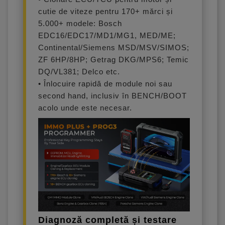
cutie de viteze pentru 170+ mărci și
5.000+ modele: Bosch
EDC16/EDC17/MD1/MG1, MED/ME;
Continental/Siemens MSD/MSV/SIMOS;
ZF 6HP/8HP; Getrag DKG/MPS6; Temic
DQ/VL381; Delco etc.
• Înlocuire rapidă de module noi sau
second hand, inclusiv în BENCH/BOOT
acolo unde este necesar.
Diagnoză completă și testare