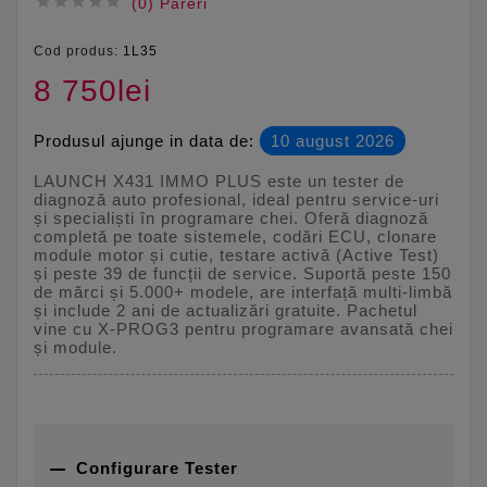





(0) Pareri
Cod produs:
1L35
8 750lei
Produsul ajunge in data de:
10 august 2026
LAUNCH X431 IMMO PLUS este un tester de
diagnoză auto profesional, ideal pentru service-uri
și specialiști în programare chei. Oferă diagnoză
completă pe toate sistemele, codări ECU, clonare
module motor și cutie, testare activă (Active Test)
și peste 39 de funcții de service. Suportă peste 150
de mărci și 5.000+ modele, are interfață multi-limbă
și include 2 ani de actualizări gratuite. Pachetul
vine cu X-PROG3 pentru programare avansată chei
și module.

Configurare Tester