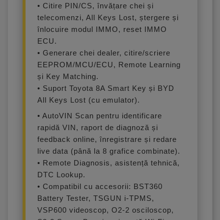
• Citire PIN/CS, învățare chei și
telecomenzi, All Keys Lost, ștergere și
înlocuire modul IMMO, reset IMMO
ECU.
• Generare chei dealer, citire/scriere
EEPROM/MCU/ECU, Remote Learning
și Key Matching.
• Suport Toyota 8A Smart Key și BYD
All Keys Lost (cu emulator).
• AutoVIN Scan pentru identificare
rapidă VIN, raport de diagnoză și
feedback online, înregistrare și redare
live data (până la 8 grafice combinate).
• Remote Diagnosis, asistență tehnică,
DTC Lookup.
• Compatibil cu accesorii: BST360
Battery Tester, TSGUN i-TPMS,
VSP600 videoscop, O2-2 osciloscop,