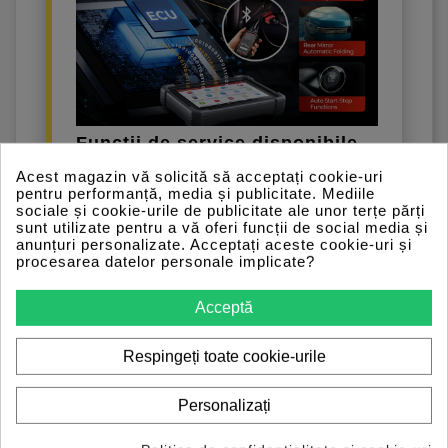
Funcții de service disponibile
(39+ și extinse)
Acest magazin vă solicită să acceptați cookie-uri
Resetare interval schimb ulei și
pentru performanță, media și publicitate. Mediile
sociale și cookie-urile de publicitate ale unor terțe părți
inspecție (Oil Reset)
sunt utilizate pentru a vă oferi funcții de social media și
anunțuri personalizate. Acceptați aceste cookie-uri și
Resetare frână de parcare electronică
procesarea datelor personale implicate?
și plăcuțe de frână (EPB)
Resetare imobilizator (dezactivare
Acceptă
chei pierdute și adăugare chei noi)
Respingeți toate cookie-urile
Resetare unghi volan (SAS)
Reînvățare senzori presiune anvelope
Personalizați
(TPMS)
Potrivire/învățare baterie nouă (Battery