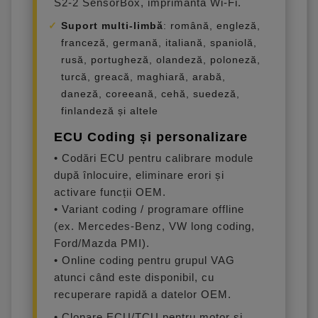
S2-2 SensorBox, imprimantă Wi-Fi.
Suport multi-limbă
: română, engleză,
franceză, germană, italiană, spaniolă,
rusă, portugheză, olandeză, poloneză,
turcă, greacă, maghiară, arabă,
daneză, coreeană, cehă, suedeză,
finlandeză și altele
ECU Coding și personalizare
• Codări ECU pentru calibrare module
după înlocuire, eliminare erori și
activare funcții OEM.
• Variant coding / programare offline
(ex. Mercedes-Benz, VW long coding,
Ford/Mazda PMI).
• Online coding pentru grupul VAG
atunci când este disponibil, cu
recuperare rapidă a datelor OEM.
• Clonare ECU/TCU pentru motor și