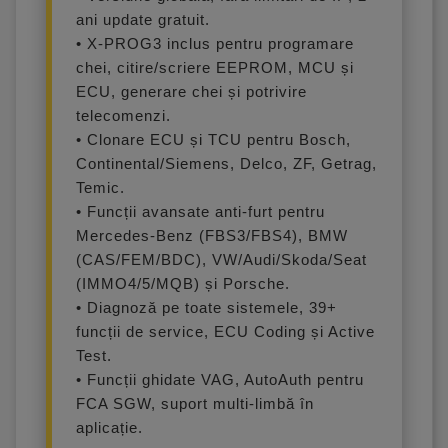
ani update gratuit.
• X-PROG3 inclus pentru programare
chei, citire/scriere EEPROM, MCU și
ECU, generare chei și potrivire
telecomenzi.
• Clonare ECU și TCU pentru Bosch,
Continental/Siemens, Delco, ZF, Getrag,
Temic.
• Funcții avansate anti-furt pentru
Mercedes-Benz (FBS3/FBS4), BMW
(CAS/FEM/BDC), VW/Audi/Skoda/Seat
(IMMO4/5/MQB) și Porsche.
• Diagnoză pe toate sistemele, 39+
funcții de service, ECU Coding și Active
Test.
• Funcții ghidate VAG, AutoAuth pentru
FCA SGW, suport multi-limbă în
aplicație.