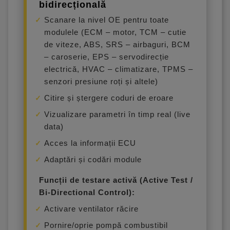
bidirecțională
Scanare la nivel OE pentru toate
modulele (ECM – motor, TCM – cutie
de viteze, ABS, SRS – airbaguri, BCM
– caroserie, EPS – servodirecție
electrică, HVAC – climatizare, TPMS –
senzori presiune roți și altele)
Citire și ștergere coduri de eroare
Vizualizare parametri în timp real (live
data)
Acces la informații ECU
Adaptări și codări module
Funcții de testare activă (Active Test /
Bi-Directional Control):
Activare ventilator răcire
Pornire/oprie pompă combustibil