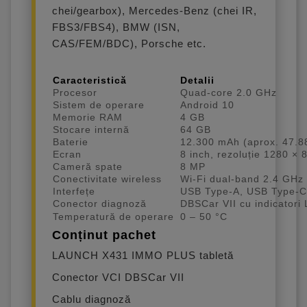
chei/gearbox), Mercedes-Benz (chei IR,
FBS3/FBS4), BMW (ISN,
CAS/FEM/BDC), Porsche etc.
Caracteristică
Detalii
Procesor
Quad-core 2.0 GHz
Sistem de operare
Android 10
Memorie RAM
4 GB
Stocare internă
64 GB
Baterie
12.300 mAh (aprox. 47.
Ecran
8 inch, rezoluție 1280 × 
Cameră spate
8 MP
Conectivitate wireless
Wi-Fi dual-band 2.4 GHz
Interfețe
USB Type-A, USB Type-
Conector diagnoză
DBSCar VII cu indicatori
Temperatură de operare
0 – 50 °C
Conținut pachet
LAUNCH X431 IMMO PLUS tabletă
Conector VCI DBSCar VII
Cablu diagnoză