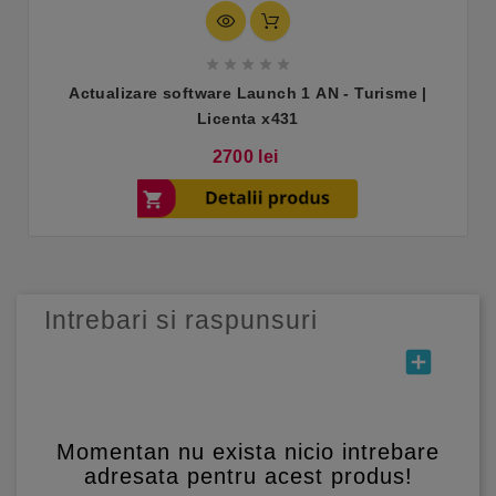





Actualizare software Launch 1 AN - Turisme |
Licenta x431
Pret
2700 lei
Intrebari si raspunsuri
add_box
Momentan nu exista nicio intrebare
adresata pentru acest produs!