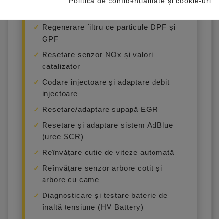
Politica de confidențialitate și cookie-uri
Matching)
Regenerare filtru de particule DPF și
GPF
Resetare senzor NOx și valori
catalizator
Codare injectoare și adaptare debit
injectoare
Resetare/adaptare supapă EGR
Resetare și adaptare sistem AdBlue
(uree SCR)
Reînvățare cutie de viteze automată
Reînvățare senzor arbore cotit și
arbore cu came
Diagnosticare și testare baterie de
înaltă tensiune (HV Battery)