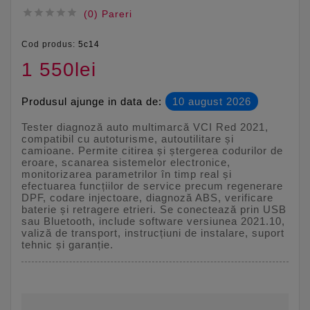





(0) Pareri
Cod produs:
5c14
1 550lei
Produsul ajunge in data de:
10 august 2026
Tester diagnoză auto multimarcă VCI Red 2021,
compatibil cu autoturisme, autoutilitare și
camioane. Permite citirea și ștergerea codurilor de
eroare, scanarea sistemelor electronice,
monitorizarea parametrilor în timp real și
efectuarea funcțiilor de service precum regenerare
DPF, codare injectoare, diagnoză ABS, verificare
baterie și retragere etrieri. Se conectează prin USB
sau Bluetooth, include software versiunea 2021.10,
valiză de transport, instrucțiuni de instalare, suport
tehnic și garanție.