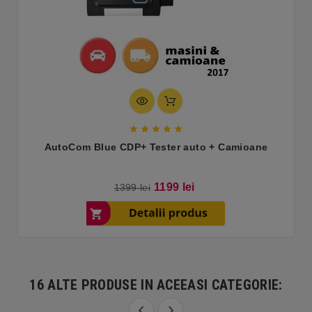





AutoCom Blue CDP+ Tester auto + Camioane
Pret
Pret
1199 lei
1399 lei
de
baza
16 ALTE PRODUSE IN ACEEASI CATEGORIE: