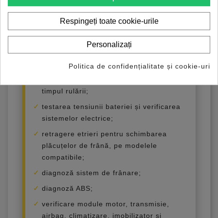
activarea și configurarea funcțiilor
Respingeți toate cookie-urile
avansate;
regenerarea filtrului de particule DPF;
Personalizați
codare ECU, în funcție de
compatibilitatea modelului;
Politica de confidențialitate și cookie-uri
funcție de înregistrare a datelor în
timpul rulării;
testarea tensiunii bateriei și verificarea
sistemelor electrice;
retragere etrieri pentru schimbarea
plăcuțelor de frână, pe modelele
compatibile;
diagnoză sistem de frânare;
diagnoză ABS;
verificare module motor, transmisie,
airbag, climatizare, imobilizator și