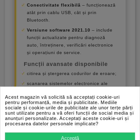
Conectivitate flexibilă
– funcționează
atât prin cablu USB, cât și prin
Bluetooth.
Versiune software 2021.10
– include
funcții actualizate pentru diagnoză
auto, întreținere, verificări electronice
și operațiuni de service.
Funcții avansate disponibile
citirea și ștergerea codurilor de eroare;
scanarea sistemelor electronice ale
vehiculului;
Acest magazin vă solicită să acceptați cookie-uri
diagnoză pentru autoturisme,
pentru performanță, media și publicitate. Mediile
sociale și cookie-urile de publicitate ale unor terțe părți
autoutilitare și camioane;
sunt utilizate pentru a vă oferi funcții de social media și
anunțuri personalizate. Acceptați aceste cookie-uri și
monitorizarea parametrilor în timp real;
procesarea datelor personale implicate?
programarea și ajustarea injectoarelor,
unde vehiculul permite;
Acceptă