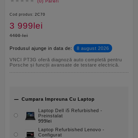





(0) Pareri
Cod produs:
2C70
3 999lei
4400 lei
Produsul ajunge in data de:
8 august 2026
VNCI PT3G oferă diagnoză auto completă pentru
Porsche și funcții avansate de testare electrică.

Cumpara Impreuna Cu Laptop
Laptop Dell i5 Refurbished -
Preinstalat
999lei
Laptop Refurbished Lenovo -
Configurat