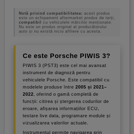
Notă privind compatibilitatea:
acest produs
este un echipament aftermarket produs de terți,
compatibil
cu vehiculele mărcilor menționate.
Nu este un produs original al producătorului
auto și nu există nicio afiliere cu acesta.
Ce este Porsche PIWIS 3?
PIWIS 3 (PST3) este cel mai avansat
instrument de diagnoză pentru
vehiculele Porsche. Este compatibil cu
modelele produse între
2005 și 2021–
2022
, oferind o gamă completă de
funcții: citirea și ștergerea codurilor de
eroare, afișarea informațiilor ECU,
testare live data, programare module și
vizualizarea valorilor actuale.
Instrumentul permite navigarea prin