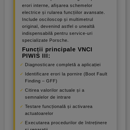
erori interne, afișarea schemelor
electrice și rularea funcțiilor avansate.
Include osciloscop și multimetrul
original, devenind astfel o unealtă
indispensabilă pentru service-uri
specializate Porsche.
Funcții principale VNCI
PIWIS III:
Diagnosticare completă a aplicației
Identificare erori la pornire (Boot Fault
Finding – GFF)
Citirea valorilor actuale și a
semnalelor de intrare
Testare funcțională și activarea
actuatoarelor
Executarea procedurilor de întreținere
și reparații