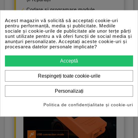
Codare și programare module
Consultarea diagramelor electrice
Acest magazin vă solicită să acceptați cookie-uri
pentru performanță, media și publicitate. Mediile
Citirea valorilor senzorilor
sociale și cookie-urile de publicitate ale unor terțe părți
sunt utilizate pentru a vă oferi funcții de social media și
Programarea verificărilor pentru coduri
anunțuri personalizate. Acceptați aceste cookie-uri și
de eroare
procesarea datelor personale implicate?
Înregistrare sesiuni (Logging)
Acceptă
Filtrare date și rezultate
Respingeți toate cookie-urile
Personalizați
Politica de confidențialitate și cookie-uri