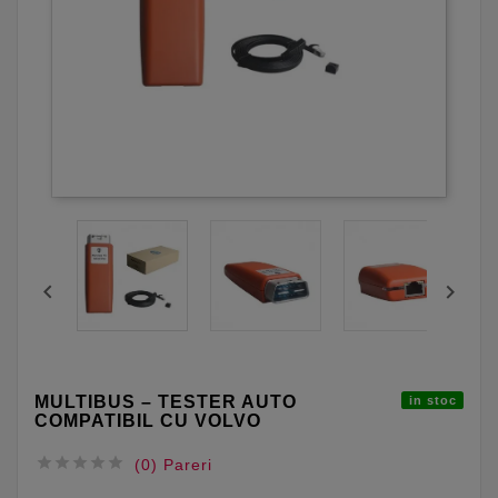


MULTIBUS – TESTER AUTO
in stoc
COMPATIBIL CU VOLVO





(0) Pareri