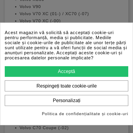
Volvo V90
Volvo V70 XC (01-) / XC70 (-07)
Volvo V70 XC (-00)
Volvo V70 (08-)
Acest magazin vă solicită să acceptați cookie-uri
Volvo V70 (00-08)
pentru performanță, media și publicitate. Mediile
Volvo V70 (-00)
sociale și cookie-urile de publicitate ale unor terțe părți
sunt utilizate pentru a vă oferi funcții de social media și
Volvo V60
anunțuri personalizate. Acceptați aceste cookie-uri și
Volvo V50
procesarea datelor personale implicate?
Volvo V40
Volvo S90
Acceptă
Volvo S80L
Volvo S80 (07-)
Respingeți toate cookie-urile
Volvo S80 (-06)
Volvo S70
Personalizați
Volvo S60
Volvo S40 (04-)
Politica de confidențialitate și cookie-uri
Volvo S40 (-04)
Volvo C70 Coupe (-02)