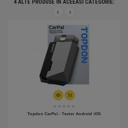
4 ALTE PRODUSE IN ACEEASI CATEGORIE:





Topdon CarPal - Tester Android iOS