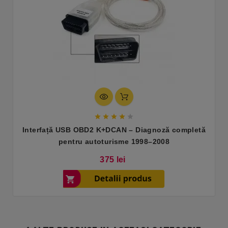





Interfață USB OBD2 K+DCAN – Diagnoză completă
pentru autoturisme 1998–2008
Pret
375 lei