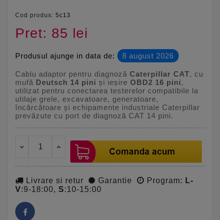
Cod produs:
5c13
Pret: 85 lei
Produsul ajunge in data de:
8 august 2026
Cablu adaptor pentru diagnoză
Caterpillar CAT
, cu
mufă
Deutsch 14 pini
și ieșire
OBD2 16 pini
,
utilizat pentru conectarea testerelor compatibile la
utilaje grele, excavatoare, generatoare,
încărcătoare și echipamente industriale Caterpillar
prevăzute cu port de diagnoză CAT 14 pini.
Livrare si retur
Garantie
Program:
L-
V
:9-18:00,
S
:10-15:00