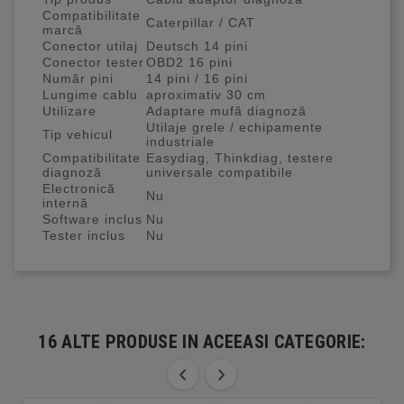
Compatibilitate
Caterpillar / CAT
marcă
Conector utilaj
Deutsch 14 pini
Conector tester
OBD2 16 pini
Număr pini
14 pini / 16 pini
Lungime cablu
aproximativ 30 cm
Utilizare
Adaptare mufă diagnoză
Utilaje grele / echipamente
Tip vehicul
industriale
Compatibilitate
Easydiag, Thinkdiag, testere
diagnoză
universale compatibile
Electronică
Nu
internă
Software inclus
Nu
Tester inclus
Nu
16 ALTE PRODUSE IN ACEEASI CATEGORIE: