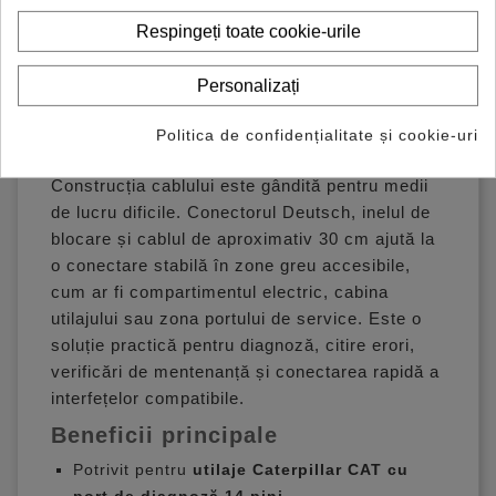
cu protocoale pentru vehicule grele, cum ar fi
Respingeți toate cookie-urile
J1939 sau protocoale specifice CAT, în funcție
de echipamentul utilizat. AsTools menționează
Personalizați
explicit că astfel de adaptoare nu sunt
convertoare de protocol și necesită echipament
Politica de confidențialitate și cookie-uri
compatibil Heavy Duty.
Construcția cablului este gândită pentru medii
de lucru dificile. Conectorul Deutsch, inelul de
blocare și cablul de aproximativ 30 cm ajută la
o conectare stabilă în zone greu accesibile,
cum ar fi compartimentul electric, cabina
utilajului sau zona portului de service. Este o
soluție practică pentru diagnoză, citire erori,
verificări de mentenanță și conectarea rapidă a
interfețelor compatibile.
Beneficii principale
Potrivit pentru
utilaje Caterpillar CAT cu