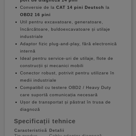
port de diagnoză 14 pini
Conversie de la
CAT 14 pini Deutsch
la
OBD2 16 pini
Util pentru excavatoare, generatoare,
încărcătoare, buldoexcavatoare și utilaje
industriale
Adaptor fizic plug-and-play, fără electronică
internă
Ideal pentru service-uri de utilaje, flote de
construcții și mecanici mobili
Conector robust, potrivit pentru utilizare în
medii industriale
Compatibil cu testere OBD2 / Heavy Duty
care suportă comunicația necesară
Ușor de transportat și păstrat în trusa de
diagnoză
Specificații tehnice
Caracteristică
Detalii
Tip produs
Cablu adaptor diagnoză