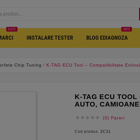
AUTO
INFO
MARCI
INSTALARE TESTER
BLOG EDIAGNOZA
terfete Chip Tuning
K-TAG ECU Tool – Compatibilitate Extins
K-TAG ECU TOOL 
AUTO, CAMIOANE





(0) Pareri
Cod produs:
2C31