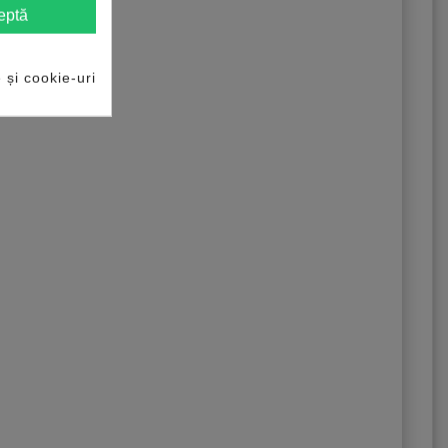
eptă
e și cookie-uri