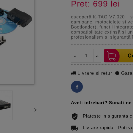
Pret: 699 lei
escoperă K-TAG V7.020 – so
camioane, motociclete și ve
Bootloader), funcții integra
compatibilitate extinsă și 
profesionalism și siguranță 
Livrare si retur
Gara
Aveti intrebari? Sunati-n

Plateste in siguranta 
Livrare rapida - Poti ve