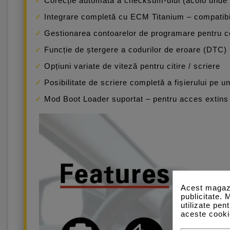
Corecție automată a checksum-ului (acolo unde e
Integrare completă cu ECM Titanium – compatibili
Gestionarea contoarelor de programare pentru c
Funcție de ștergere a codurilor de eroare (DTC)
Opțiuni variate de viteză pentru citire / scriere
Posibilitate de scriere completă a fișierului pe un
Mod Boot Loader suportat – pentru acces extins
Acest magazi
publicitate. 
utilizate pen
aceste cooki