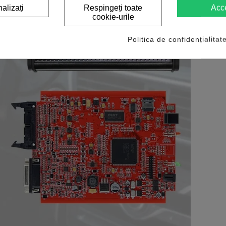
alizați
Respingeți toate
Acc
cookie-urile
Politica de confidențialitat