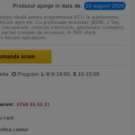
Produsul ajunge in data de:
10 august 2026
luția ideală pentru programarea ECU la autoturisme,
hicule agricole. Cu protocoale avansate (BDM, J-Tag,
te (recuperare, corecție checksum, gestionare contoare),
un pachet complet de accesorii, K-TAG oferă
în fiecare operațiune.
ntie
Program:
L-V
:9-18:00,
S
:10-15:00
e acum:
cu card
rifica coletul