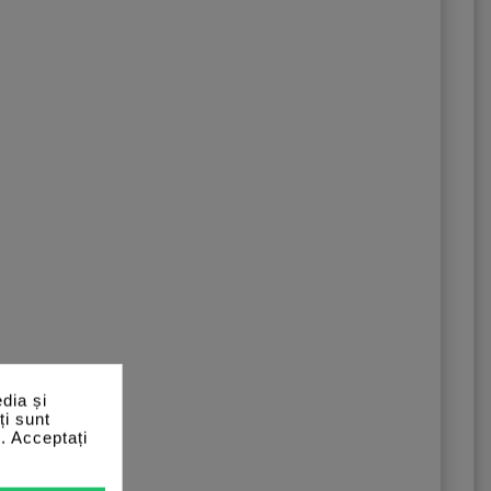
dia și
ți sunt
e. Acceptați