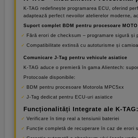
K-TAG redefinește programarea ECU, oferind perform
adaptează perfect nevoilor atelierelor moderne, ad
Suport complet BDM pentru procesoare MO
Fără erori de checksum – programare sigură și 
Compatibilitate extinsă cu autoturisme și camioa
Comunicare J-Tag pentru vehicule asiatice
K-TAG aduce o premieră în gama Alientech: suportu
Protocoale disponibile:
BDM pentru procesoare Motorola MPC5xx
J-Tag dedicat pentru ECU-uri asiatice
Funcționalități Integrate ale K-TAG
Verificare în timp real a tensiunii bateriei
Funcție completă de recuperare în caz de erori s