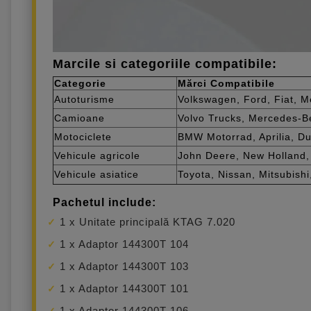
Marcile si categoriile compatibile:
Categorie
Mărci Compatibile
Autoturisme
Volkswagen, Ford, Fiat, 
Camioane
Volvo Trucks, Mercedes-B
Motociclete
BMW Motorrad, Aprilia, D
Vehicule agricole
John Deere, New Holland,
Vehicule asiatice
Toyota, Nissan, Mitsubish
Pachetul include:
1 x Unitate principală KTAG 7.020
1 x Adaptor 144300T 104
1 x Adaptor 144300T 103
1 x Adaptor 144300T 101
1 x Adaptor 144300T 106