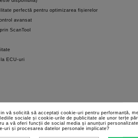
ste disponibilă)
tate perfectă pentru optimizarea fișierelor
ontrol avansat
 prin ScanTool
itate
 la ECU-uri
n vă solicită să acceptați cookie-uri pentru performanță, me
Mediile sociale și cookie-urile de publicitate ale unor terțe păr
tru a vă oferi funcții de social media și anunțuri personalizat
e-uri și procesarea datelor personale implicate?