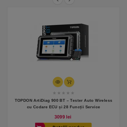





TOPDON ArtiDiag 900 BT – Tester Auto Wireless
cu Codare ECU și 28 Funcții Service
Pret
3099 lei