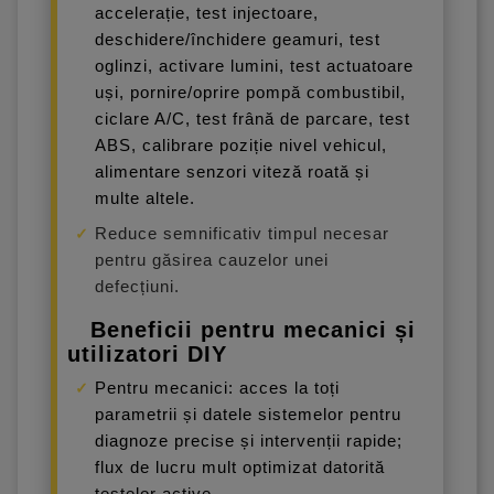
accelerație, test injectoare,
deschidere/închidere geamuri, test
oglinzi, activare lumini, test actuatoare
uși, pornire/oprire pompă combustibil,
ciclare A/C, test frână de parcare, test
ABS, calibrare poziție nivel vehicul,
alimentare senzori viteză roată și
multe altele.
Reduce semnificativ timpul necesar
pentru găsirea cauzelor unei
defecțiuni.
Beneficii pentru mecanici și
utilizatori DIY
Pentru mecanici: acces la toți
parametrii și datele sistemelor pentru
diagnoze precise și intervenții rapide;
flux de lucru mult optimizat datorită
testelor active.