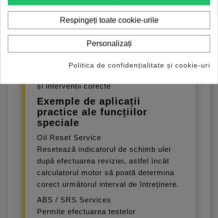
Calibrare cutie de viteze
Calibrare suspensie
Respingeți toate cookie-urile
Inițializare trapă (Sunroof Initialization)
Personalizați
Aceste funcții acoperă majoritatea
procedurilor necesare în service-urile
Politica de confidențialitate și cookie-uri
moderne, garantând o diagnoză rapidă
și intervenții corecte
Exemple de aplicații
practice ale funcțiilor
speciale
Oil Reset Service
Resetează indicatorul de schimb ulei
după efectuarea reviziei, astfel încât
calculatorul motor să poată determina
corect următorul interval de întreținere.
ABS / SRS Services
Permite efectuarea testelor