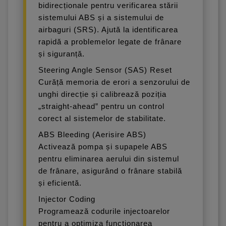
bidirecționale pentru verificarea stării
sistemului ABS și a sistemului de
airbaguri (SRS). Ajută la identificarea
rapidă a problemelor legate de frânare
și siguranță.
Steering Angle Sensor (SAS) Reset
Curăță memoria de erori a senzorului de
unghi direcție și calibrează poziția
„straight-ahead” pentru un control
corect al sistemelor de stabilitate.
ABS Bleeding (Aerisire ABS)
Activează pompa și supapele ABS
pentru eliminarea aerului din sistemul
de frânare, asigurând o frânare stabilă
și eficientă.
Injector Coding
Programează codurile injectoarelor
pentru a optimiza funcționarea