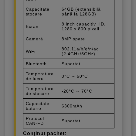
Capacitate
64GB (extensibilă
stocare
până la 128GB)
8 inch capacitiv HD,
Ecran
1280 x 800 pixeli
Cameră
8MP spate
802.11a/b/g/n/ac
WiFi
(2.4GHz/5GHz)
Bluetooth
Suportat
Temperatura
0°C ∼ 50°C
de lucru
Temperatura
-20°C ∼ 70°C
de stocare
Capacitate
6300mAh
baterie
Protocol
Suportat
CAN-FD
Conținut pachet: