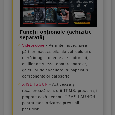
Funcții opționale (achiziție
separată)
Videoscope
-
Permite inspectarea
părților inaccesibile ale vehiculului și
oferă imagini directe ale motorului,
cutiilor de viteze, compresoarelor,
galeriilor de evacuare, supapelor și
componentelor caroseriei.
X431 TSGUN
-
Activează și
recalibrează senzorii TPMS, precum și
programează senzorii TPMS LAUNCH
pentru monitorizarea presiunii
pneurilor.