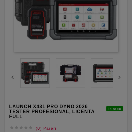


LAUNCH X431 PRO DYNO 2026 –
in stoc
TESTER PROFESIONAL, LICENTA
FULL





(0) Pareri