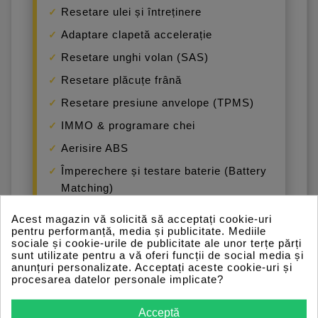
Resetare ulei și întreținere
Adaptare clapetă accelerație
Resetare unghi volan (SAS)
Resetare plăcuțe frână
Resetare presiune anvelope (TPMS)
IMMO & programare chei
Aerisire ABS
Împerechere și testare baterie (Battery
Matching)
Învățare cutie de viteze (Gear
Acest magazin vă solicită să acceptați cookie-uri
Learning)
pentru performanță, media și publicitate. Mediile
sociale și cookie-urile de publicitate ale unor terțe părți
Codare injectoare
sunt utilizate pentru a vă oferi funcții de social media și
anunțuri personalizate. Acceptați aceste cookie-uri și
Regenerare DPF
procesarea datelor personale implicate?
Calibrare faruri
Acceptă