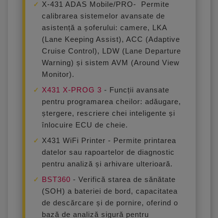
X-431 ADAS Mobile/PRO-
Permite
calibrarea sistemelor avansate de
asistență a șoferului: camere, LKA
(Lane Keeping Assist), ACC (Adaptive
Cruise Control), LDW (Lane Departure
Warning) și sistem AVM (Around View
Monitor).
X431 X-PROG 3
-
Funcții avansate
pentru programarea cheilor: adăugare,
ștergere, rescriere chei inteligente și
înlocuire ECU de cheie.
X431 WiFi Printer -
Permite printarea
datelor sau rapoartelor de diagnostic
pentru analiză și arhivare ulterioară.
BST360
-
Verifică starea de sănătate
(SOH) a bateriei de bord, capacitatea
de descărcare și de pornire, oferind o
bază de analiză sigură pentru