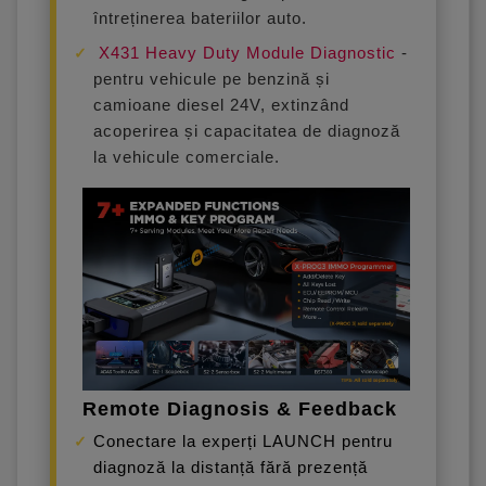
întreținerea bateriilor auto.
X431 Heavy Duty Module
Diagnostic
-
pentru vehicule pe benzină și
camioane diesel 24V, extinzând
acoperirea și capacitatea de diagnoză
la vehicule comerciale.
Remote Diagnosis & Feedback
Conectare la experți LAUNCH pentru
diagnoză la distanță fără prezență