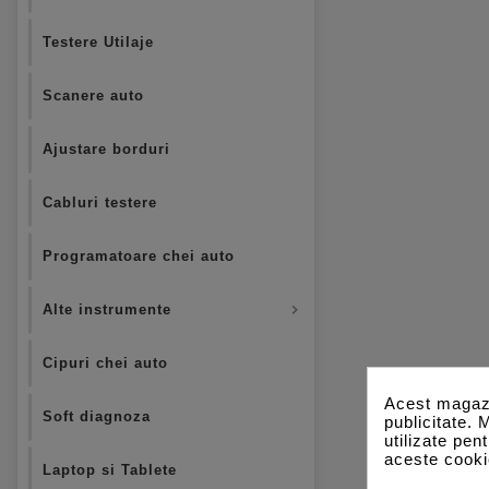
Testere Utilaje
Scanere auto
Ajustare borduri
Cabluri testere
Programatoare chei auto
Alte instrumente

Cipuri chei auto
Acest magazi
Soft diagnoza
publicitate. 
utilizate pen
aceste cooki
Laptop si Tablete