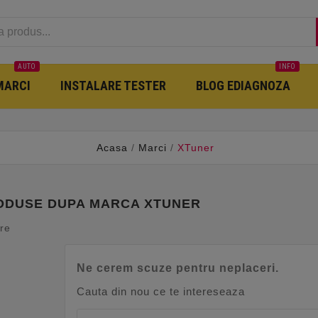
AUTO
INFO
MARCI
INSTALARE TESTER
BLOG EDIAGNOZA
Acasa
Marci
XTuner
RODUSE DUPA MARCA XTUNER
ere
Ne cerem scuze pentru neplaceri.
Cauta din nou ce te intereseaza