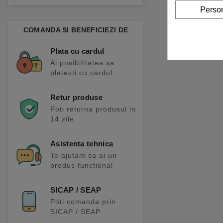
Person
COMANDA SI BENEFICIEZI DE
Plata cu cardul
Ai posibilitatea sa
platesti cu cardul
Retur produse
Poti returna produsul in
14 zile
Asistenta tehnica
Te ajutam sa ai un
produs functional
SICAP / SEAP
Poti comanda prin
SICAP / SEAP