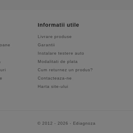
Informatii utile
Livrare produse
ioane
Garantii
Instalare testere auto
a
Modalitati de plata
uri
Cum returnez un produs?
je
Contacteaza-ne
Harta site-ului
© 2012 - 2026 - Ediagnoza