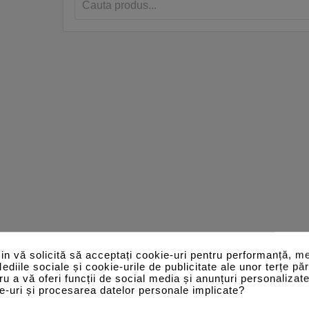
n vă solicită să acceptați cookie-uri pentru performanță, me
Mediile sociale și cookie-urile de publicitate ale unor terțe păr
tru a vă oferi funcții de social media și anunțuri personalizat
e-uri și procesarea datelor personale implicate?