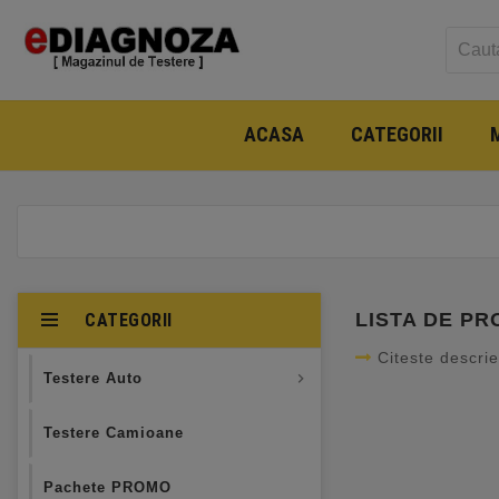
ACASA
CATEGORII
LISTA DE P
CATEGORII
Citeste descri
Testere Auto

Testere Camioane
Pachete PROMO