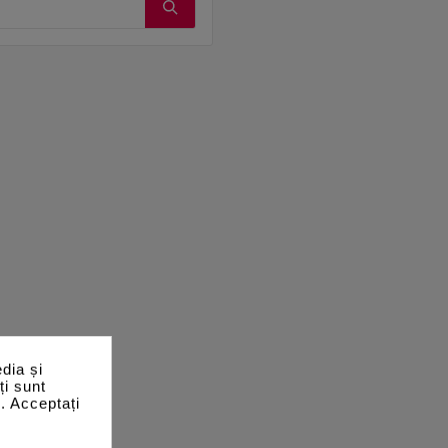
dia și
ți sunt
e. Acceptați