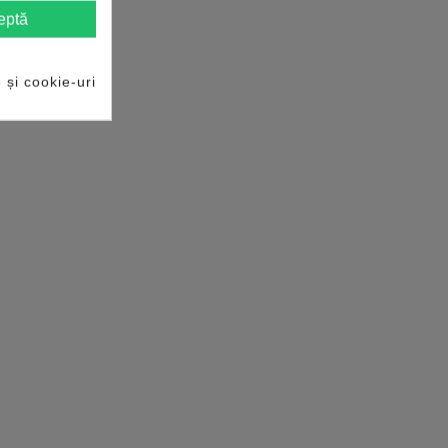
eptă
e și cookie-uri