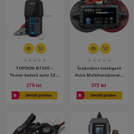










TOPDON BT100 –
Încărcător Inteligent
Tester baterii auto 12V,
Auto Multifuncțional –
compact și fiabil
TOPDON Tornado4000
Pret
Pret
275 lei
375 lei