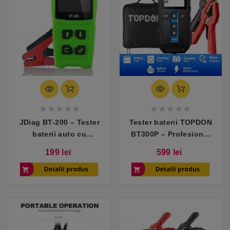










JDiag BT-200 – Tester
Tester baterii TOPDON
baterii auto cu
BT300P – Profesional
diagnoză avansată
cu imprimantă inclusă
Pret
Pret
199 lei
599 lei