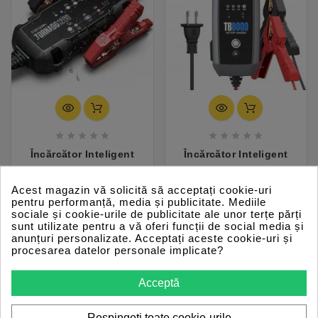










Încărcător Inteligent
Încărcător Inteligent
Auto Compact –
Universal pentru
TOPDON Tornado1200
Baterii Auto – TOPDON
Acest magazin vă solicită să acceptați cookie-uri
Pret
Pret
225 lei
599 lei
pentru performanță, media și publicitate. Mediile
TB8000
sociale și cookie-urile de publicitate ale unor terțe părți
sunt utilizate pentru a vă oferi funcții de social media și
anunțuri personalizate. Acceptați aceste cookie-uri și
procesarea datelor personale implicate?
Acceptă
Respingeți toate cookie-urile