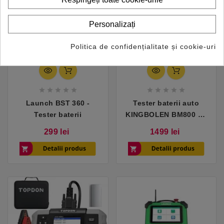
Personalizați
Politica de confidențialitate și cookie-uri










Launch BST 360 -
Tester baterii auto
Tester baterii
KINGBOLEN BM800 cu
imprimanta, 6V 12V 24V
Pret
Pret
299 lei
1499 lei