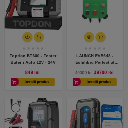










Topdon BT600 - Tester
LAUNCH EVB648 -
Baterii Auto 12V - 24V
Echilibru Perfect al
Celulelor
Pret
Pret
Pret
849 lei
39700 lei
40000 lei
de
baza