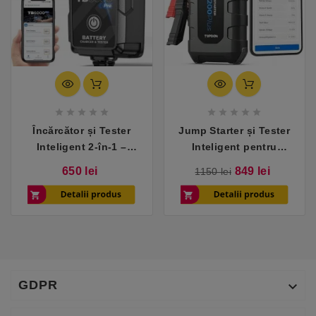










Încărcător și Tester
Jump Starter și Tester
Inteligent 2-în-1 –
Inteligent pentru
TOPDON TB6000Pro
Baterii Auto – TOPDON
Pret
Pret
Pret
650 lei
849 lei
1150 lei
V2200Plus
de
baza
GDPR
