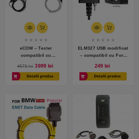










eCOM – Tester
ELM327 USB modificat
compatibil cu
– compatibil cu Ford
Mercedes (turisme)
(FORScan HS/MS-CAN)
Pret
Pret
Pret
3999 lei
249 lei
4575 lei
de
baza
Popular