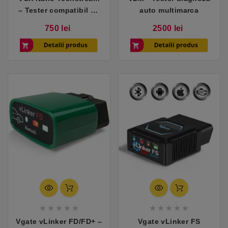
– Tester compatibil cu
auto multimarca
Toyota / Lexus
Pret
Pret
750 lei
2500 lei










Vgate vLinker FD/FD+ –
Vgate vLinker FS