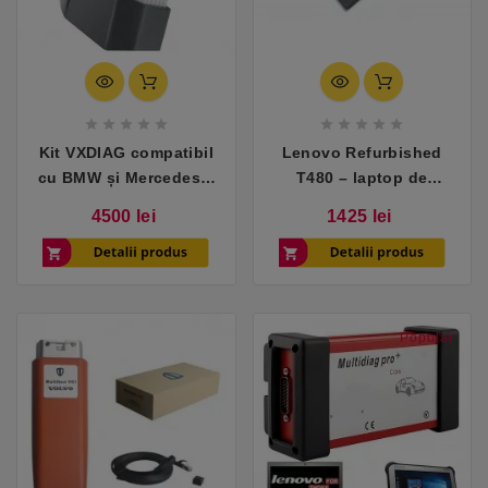










Kit VXDIAG compatibil
Lenovo Refurbished
cu BMW și Mercedes +
T480 – laptop de
laptop configurat
diagnoza pentru atelier
Pret
Pret
4500 lei
1425 lei
si teren
Popular