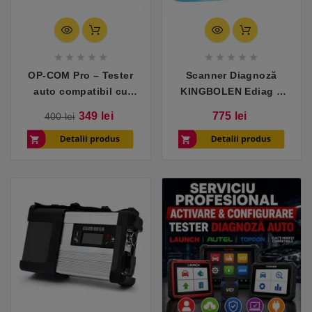










OP-COM Pro – Tester
Scanner Diagnoză
auto compatibil cu
KINGBOLEN Ediag –
Opel
Teste Active & Codare
Pret
Pret
Pret
349 lei
775 lei
400 lei
ECU
de
baza