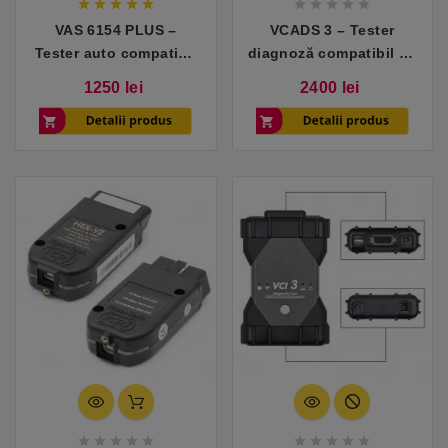










VAS 6154 PLUS –
VCADS 3 – Tester
Tester auto compatibil
diagnoză compatibil cu
cu VW, Skoda, Seat,
camioane și autobuze
Pret
Pret
1250 lei
2400 lei
Audi
Volvo









