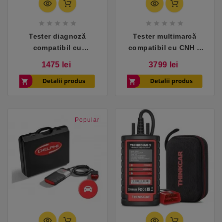










Tester diagnoză
Tester multimarcă
compatibil cu
compatibil cu CNH –
excavatoare Hitachi
utilaje grele și agricole
Pret
Pret
1475 lei
3799 lei
(MPDR 3.9)
Popular