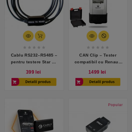










Cablu RS232–RS485 –
CAN Clip – Tester
pentru testere Star C3
compatibil cu Renault
compatibile cu
& Dacia, kit complet
Pret
Pret
399 lei
1499 lei
Mercedes
Popular