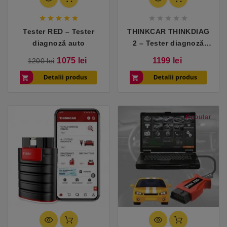










Tester RED – Tester
THINKCAR THINKDIAG
diagnoză auto
2 – Tester diagnoză
auto OBD2 Bluetooth
Pret
Pret
Pret
1075 lei
1199 lei
1200 lei
cu CAN-FD
de
baza
Popular