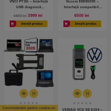
VNCI PT3G – Interfață
Vocom 88890300 –
USB diagnoză
Interfață compatibilă
compatibilă cu
cu Volvo / Renault
Pret
Pret
Pret
3999 lei
6500 lei
4400 lei
Porsche
Trucks
de
baza










Consimțământ pentru cookie-uri
VOCOM II – Interfață
VXDIAG VCX SE 6154 –