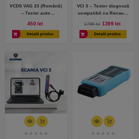
VCDS VAG 23 (Română)
VCI 3 – Tester diagnoză
– Tester auto
compatibil cu Renault,
compatibil cu VW,
Dacia și Samsung
Pret
Pret
Pret
450 lei
1399 lei
1799 lei
Skoda, Audi, Seat
de
baza









