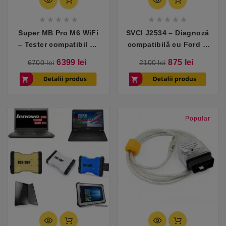










Super MB Pro M6 WiFi
SVCI J2534 – Diagnoză
– Tester compatibil cu
compatibilă cu Ford &
Mercedes
Mazda + programare
Pret
Pret
Pret
Pret
6399 lei
875 lei
6700 lei
2100 lei
turisme/camioane
ECU
de
de
baza
baza
Popular
Popular