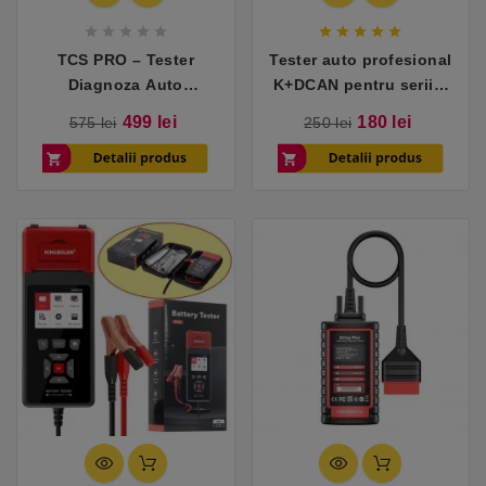










TCS PRO – Tester
Tester auto profesional
Diagnoza Auto
K+DCAN pentru seriile
Profesional Multimarca
E/F/G si Mini
Pret
Pret
Pret
Pret
499 lei
180 lei
575 lei
250 lei
de
de
baza
baza