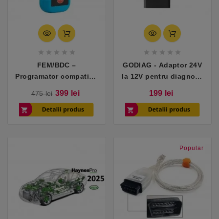










FEM/BDC –
GODIAG - Adaptor 24V
Programator compatibil
la 12V pentru diagnoză
cu BMW
camioane
Pret
Pret
Pret
399 lei
199 lei
475 lei
de
baza
Popular