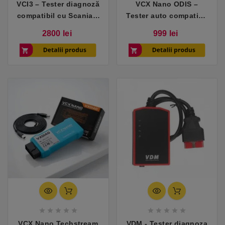
VCI3 – Tester diagnoză
VCX Nano ODIS –
compatibil cu Scania +
Tester auto compatibil
catalog piese 1985–
cu VW, Skoda, Audi,
Pret
Pret
2800 lei
999 lei
2025
Seat










VCX Nano Techstream
VDM - Tester diagnoza