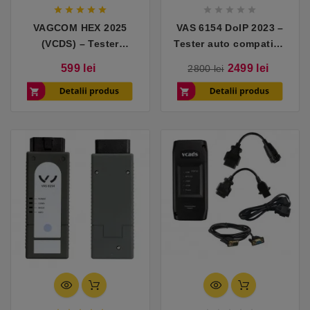










VAGCOM HEX 2025
VAS 6154 DoIP 2023 –
(VCDS) – Tester
Tester auto compatibil
compatibil cu VW,
cu VW, Skoda, Audi,
Pret
Pret
Pret
599 lei
2499 lei
2800 lei
Audi, Skoda, Seat
Seat
de
baza