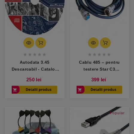










Autodata 3.45
Cablu 485 – pentru
Descarcabil - Catalog
testere Star C3
Reparatii Auto
compatibile cu
Pret
Pret
250 lei
399 lei
Mercedes
Popular