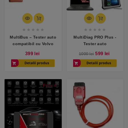










MultiBus – Tester auto
MultiDiag PRO Plus -
compatibil cu Volvo
Tester auto
Pret
Pret
Pret
399 lei
599 lei
1000 lei
de
baza
Popular