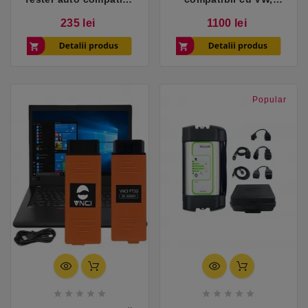
cu Ford/Mazda
Audi, Skoda, Seat
Pret
Pret
235 lei
1100 lei
(WiFi/USB)
Popular









