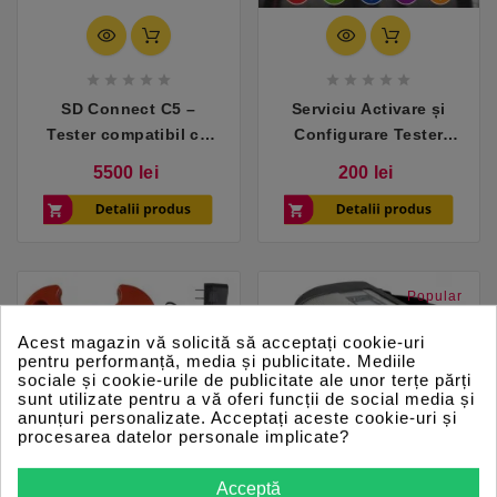










SD Connect C5 –
Serviciu Activare și
Tester compatibil cu
Configurare Tester
Mercedes (Xentry)
Diagnoză Auto
Pret
Pret
5500 lei
200 lei
Popular
Acest magazin vă solicită să acceptați cookie-uri
pentru performanță, media și publicitate. Mediile
sociale și cookie-urile de publicitate ale unor terțe părți
sunt utilizate pentru a vă oferi funcții de social media și
anunțuri personalizate. Acceptați aceste cookie-uri și
procesarea datelor personale implicate?
Acceptă