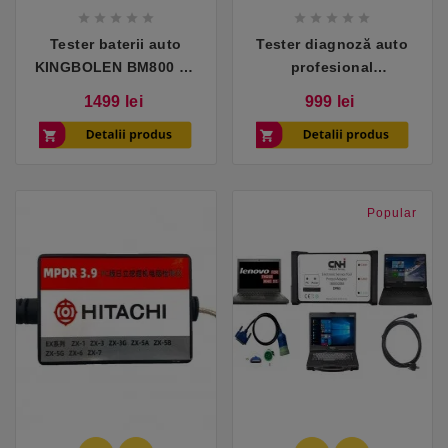










Tester baterii auto
Tester diagnoză auto
KINGBOLEN BM800 cu
profesional
imprimanta, 6V 12V 24V
KINGBOLEN Ediag Plus
Pret
Pret
1499 lei
999 lei
OBD2 All Systems
Bidirectional ECU
Coding
Popular