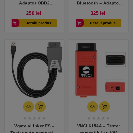
Adaptor OBD2
Bluetooth – Adaptor
compatibil cu Ford &
OBD2 compatibil cu
Pret
Pret
250 lei
325 lei
Mazda
Ford/Mazda










Vgate vLinker FS –
VNCI 6154A – Tester
Tester auto compatibil
compatibil cu VW,