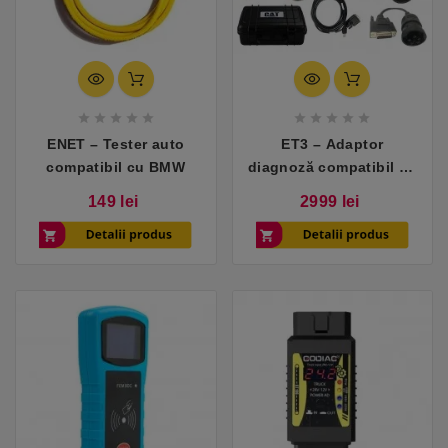










ENET – Tester auto
ET3 – Adaptor
compatibil cu BMW
diagnoză compatibil cu
utilaje Caterpillar
Pret
Pret
149 lei
2999 lei