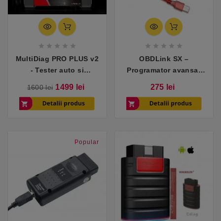










MultiDiag PRO PLUS v2
OBDLink SX –
- Tester auto si
Programator avansat
camioane
compatibil cu Dacia /
Pret
Pret
Pret
1499 lei
275 lei
1600 lei
Renault
de
baza
Popular