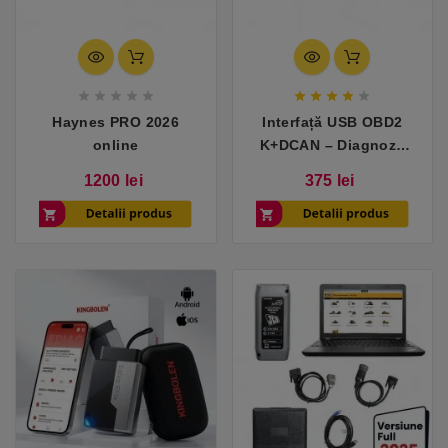










Haynes PRO 2026
Interfață USB OBD2
online
K+DCAN – Diagnoză
completă pentru
Pret
Pret
1200 lei
375 lei
autoturisme 1998–2008