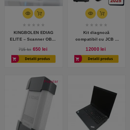










KINGBOLEN EDIAG
Kit diagnoză
ELITE – Scanner OBD2
compatibil cu JCB –
Inteligent cu Test
pachet complet cu
Pret
Pret
Pret
650 lei
12000 lei
715 lei
Bidirecțional, CAN FD,
laptop
de
baza
Actualizări Gratuite
Popular