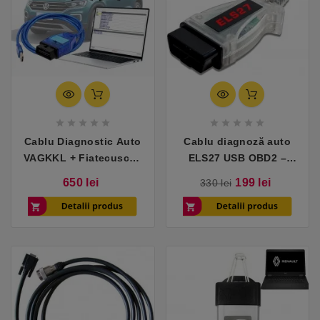










Cablu Diagnostic Auto
Cablu diagnoză auto
VAGKKL + Fiatecuscan
ELS27 USB OBD2 –
– Compatibil VW, Audi,
compatibil FORScan
Pret
Pret
Pret
650 lei
199 lei
330 lei
Fiat, Alfa Romeo
pentru Ford, Mazda,
de
baza
Lincoln și Mercury