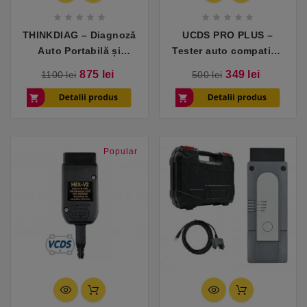










THINKDIAG – Diagnoză
UCDS PRO PLUS –
Auto Portabilă și
Tester auto compatibil
Accesibilă
cu Ford
Pret
Pret
Pret
Pret
875 lei
349 lei
1100 lei
500 lei
de
de
baza
baza
Popular