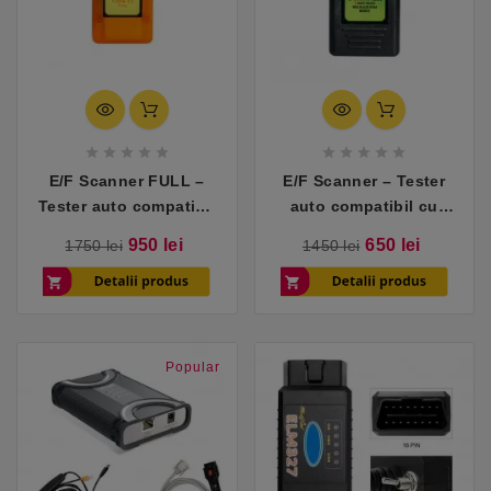










E/F Scanner FULL –
E/F Scanner – Tester
Tester auto compatibil
auto compatibil cu
cu BMW
BMW
Pret
Pret
Pret
Pret
950 lei
650 lei
1750 lei
1450 lei
de
de
baza
baza
Popular