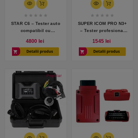










STAR C6 – Tester auto
SUPER ICOM PRO N3+
compatibil cu
– Tester profesional
Mercedes (turisme)
compatibil cu BMW
Pret
Pret
4800 lei
1545 lei
(DoIP)
Popular