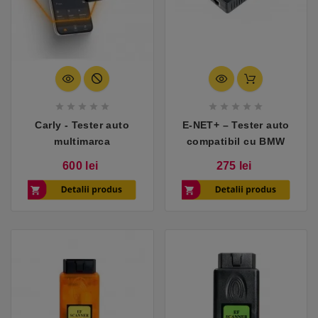










Carly - Tester auto
E-NET+ – Tester auto
multimarca
compatibil cu BMW
Pret
Pret
600 lei
275 lei