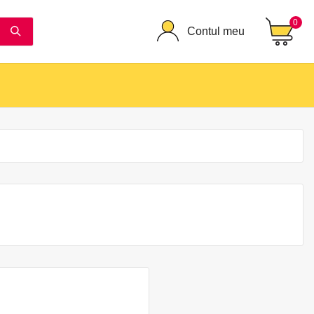
0
Contul meu
ACT