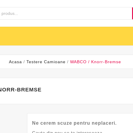
AUTO
INFO
I
MARCI
INSTALARE TESTER
BLOG EDIAGNOZA
CONT
Acasa
Testere Camioane
WABCO / Knorr-Bremse
KNORR-BREMSE
Ne cerem scuze pentru neplaceri.
Cauta din nou ce te intereseaza